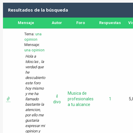
Resultados de la búsqueda
Mensaje
Autor
Foro
Respuestas
Vi
Tema:
una
opinion
Mensaje:
una opinion
Hola a
tdos/as , la
verdad que
he
descubierto
este foro
hoy mismo
Musica de
y me ha
il
profesionales
1
5,
llamado
divo
bastante la
a tu alcance
atencion,
por ello me
gustaria
expresar mi
opinion y