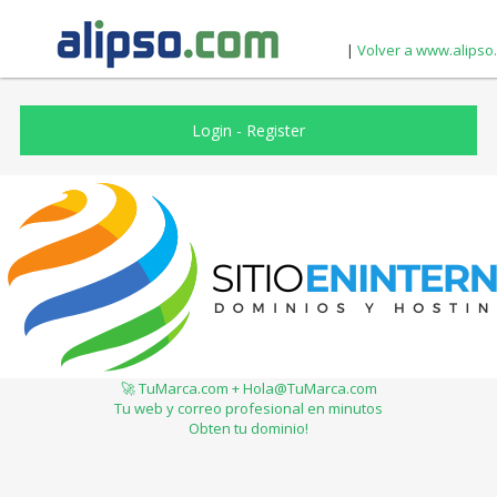
|
Volver a www.alipso
Login
-
Register
🚀 TuMarca.com + Hola@TuMarca.com
Tu web y correo profesional en minutos
Obten tu dominio!