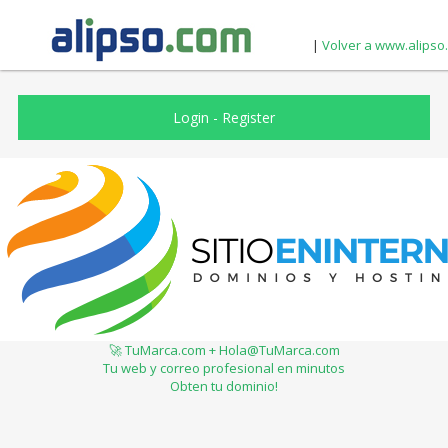
|
Volver a www.alipso
Login
-
Register
🚀 TuMarca.com + Hola@TuMarca.com
Tu web y correo profesional en minutos
Obten tu dominio!