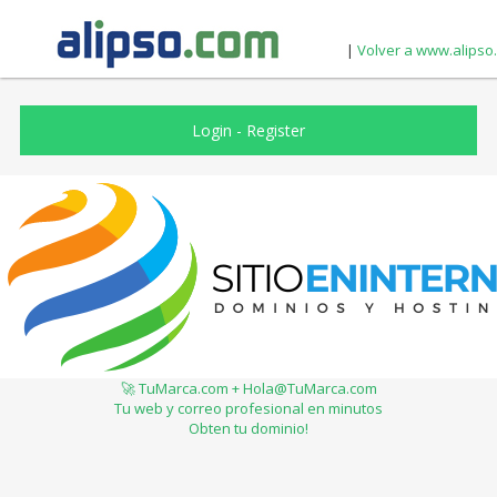
|
Volver a www.alipso
Login
-
Register
🚀 TuMarca.com + Hola@TuMarca.com
Tu web y correo profesional en minutos
Obten tu dominio!