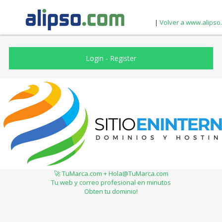
|
Volver a www.alipso
Login
-
Register
🚀 TuMarca.com + Hola@TuMarca.com
Tu web y correo profesional en minutos
Obten tu dominio!