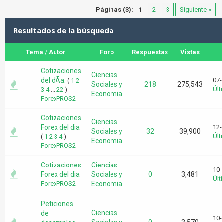
Páginas (3):
1
2
3
Siguiente »
Resultados de la búsqueda
Tema
/
Autor
Foro
Respuestas
Vistas
Cotizaciones
Ciencias
del dÃ­a.
07-
(
1
2
Sociales y
218
275,543
Úl
3
4
...
22
)
Economia
ForexPROS2
Cotizaciones
Ciencias
Forex del dia
12-
Sociales y
32
39,900
Úl
(
1
2
3
4
)
Economia
ForexPROS2
Cotizaciones
Ciencias
10-
Forex del dia
Sociales y
0
3,481
Úl
ForexPROS2
Economia
Peticiones
Ciencias
de
10-