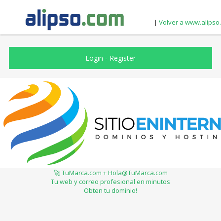
|
Volver a www.alipso
Login
-
Register
🚀 TuMarca.com + Hola@TuMarca.com
Tu web y correo profesional en minutos
Obten tu dominio!