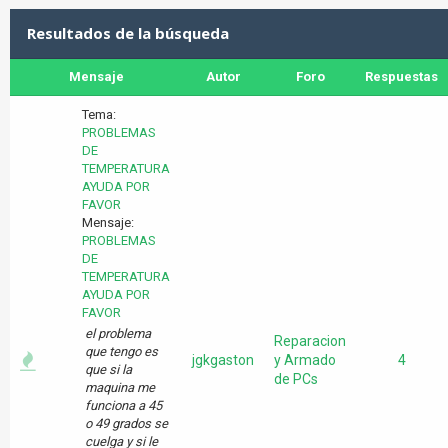
Resultados de la búsqueda
Mensaje
Autor
Foro
Respuestas
Tema:
PROBLEMAS
DE
TEMPERATURA
AYUDA POR
FAVOR
Mensaje:
PROBLEMAS
DE
TEMPERATURA
AYUDA POR
FAVOR
el problema
Reparacion
que tengo es
jgkgaston
y Armado
4
que si la
de PCs
maquina me
funciona a 45
o 49 grados se
cuelga y si le