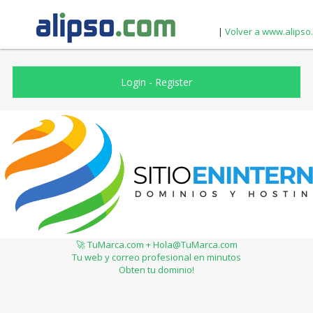
|
Volver a www.alipso
Login
-
Register
🚀 TuMarca.com + Hola@TuMarca.com
Tu web y correo profesional en minutos
Obten tu dominio!