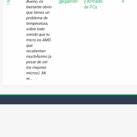
jgkgaston
y Armado
4
Bueno, es
bastante obvio
de PCs
que tienes un
problema de
temperatura,
sobre todo
siendo que tu
micro es AMD,
que
recalientan
muchÃ­simo (a
pesar de ser
los mejores
micros). Mi
re...