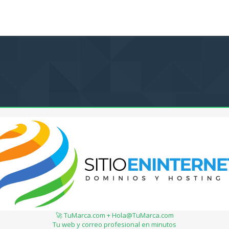
🚀 TuMarca.com + Hola@TuMarca.com
Tu web y correo profesional en minutos