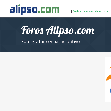
|
Volver a www.alipso.com
Foros Alipso.com
Foro gratuito y participativo