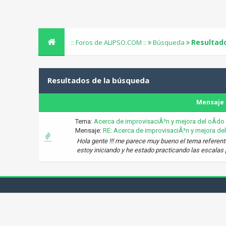
Resultad
:: Foros de ALIPSO.COM ::
Búsqueda
Resultados de la búsqueda
Mensaje
Tema:
Acerca de improvisaciÃ³n y mejora del oÃ­do
Mensaje:
RE: Acerca de improvisaciÃ³n y mejora del
Hola gente !!! me parece muy bueno el tema referen
estoy iniciando y he estado practicando las escalas p