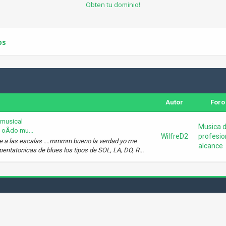
Obten tu dominio!
os
Autor
Foro
 musical
Musica 
 oÃ­do mu...
WilfreD2
profesio
te a las escalas ....mmmm bueno la verdad yo me
alcance
entatonicas de blues los tipos de SOL, LA, DO, R...