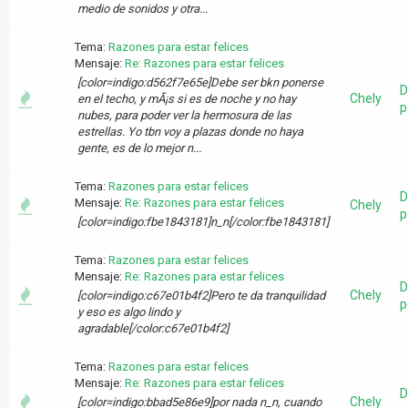
medio de sonidos y otra...
Tema:
Razones para estar felices
Mensaje:
Re: Razones para estar felices
[color=indigo:d562f7e65e]Debe ser bkn ponerse
D
Chely
en el techo, y mÃ¡s si es de noche y no hay
p
nubes, para poder ver la hermosura de las
estrellas. Yo tbn voy a plazas donde no haya
gente, es de lo mejor n...
Tema:
Razones para estar felices
D
Mensaje:
Re: Razones para estar felices
Chely
p
[color=indigo:fbe1843181]n_n[/color:fbe1843181]
Tema:
Razones para estar felices
Mensaje:
Re: Razones para estar felices
D
Chely
[color=indigo:c67e01b4f2]Pero te da tranquilidad
p
y eso es algo lindo y
agradable[/color:c67e01b4f2]
Tema:
Razones para estar felices
Mensaje:
Re: Razones para estar felices
D
Chely
[color=indigo:bbad5e86e9]por nada n_n, cuando