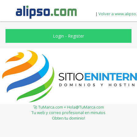
|
Volver a www.alipso
Login
-
Register
🚀 TuMarca.com + Hola@TuMarca.com
Tu web y correo profesional en minutos
Obten tu dominio!