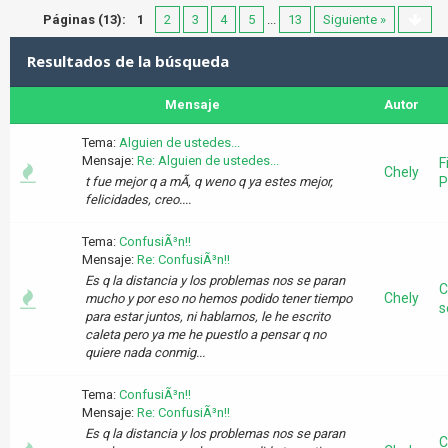
Páginas (13):
1
2
3
4
5
...
13
Siguiente »
Resultados de la búsqueda
Mensaje
Autor
Tema:
Alguien de ustedes...
Mensaje:
Re: Alguien de ustedes...
F
Chely
t fue mejor q a mÃ­, q weno q ya estes mejor,
P
felicidades, creo....
Tema:
ConfusiÃ³n!!
Mensaje:
Re: ConfusiÃ³n!!
Es q la distancia y los problemas nos se paran
C
Chely
mucho y por eso no hemos podido tener tiempo
s
para estar juntos, ni hablarnos, le he escrito
caleta pero ya me he puestlo a pensar q no
quiere nada conmig...
Tema:
ConfusiÃ³n!!
Mensaje:
Re: ConfusiÃ³n!!
Es q la distancia y los problemas nos se paran
C