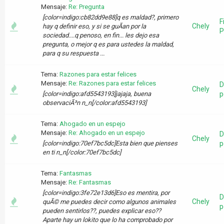
Mensaje:
Re: Pregunta
[color=indigo:cb82dd9e88]q es maldad?, primero
F
Chely
hay q definir eso, y si se guÃ­an por la
P
sociedad....q penoso, en fin... les dejo esa
pregunta, o mejor q es para ustedes la maldad,
para q su respuesta ...
Tema:
Razones para estar felices
Mensaje:
Re: Razones para estar felices
D
Chely
[color=indigo:afd5543193]jajaja, buena
p
observaciÃ³n n_n[/color:afd5543193]
Tema:
Ahogado en un espejo
Mensaje:
Re: Ahogado en un espejo
D
Chely
[color=indigo:70ef7bc5dc]Esta bien que pienses
p
en ti n_n[/color:70ef7bc5dc]
Tema:
Fantasmas
Mensaje:
Re: Fantasmas
[color=indigo:3fe72e13d6]Eso es mentira, por
D
Chely
quÃ© me puedes decir como algunos animales
p
pueden sentirlos??, puedes explicar eso??
Aparte hay un lokito que lo ha comprobado por