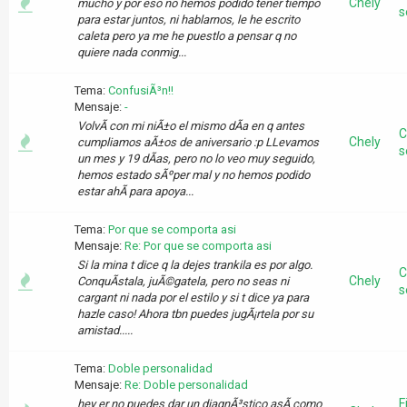
Chely
mucho y por eso no hemos podido tener tiempo
s
para estar juntos, ni hablarnos, le he escrito
caleta pero ya me he puestlo a pensar q no
quiere nada conmig...
Tema:
ConfusiÃ³n!!
Mensaje:
-
VolvÃ­ con mi niÃ±o el mismo dÃ­a en q antes
C
Chely
cumpliamos aÃ±os de aniversario :p LLevamos
s
un mes y 19 dÃ­as, pero no lo veo muy seguido,
hemos estado sÃºper mal y no hemos podido
estar ahÃ­ para apoya...
Tema:
Por que se comporta asi
Mensaje:
Re: Por que se comporta asi
Si la mina t dice q la dejes trankila es por algo.
C
Chely
ConquÃ­stala, juÃ©gatela, pero no seas ni
s
cargant ni nada por el estilo y si t dice ya para
hazle caso! Ahora tbn puedes jugÃ¡rtela por su
amistad.....
Tema:
Doble personalidad
Mensaje:
Re: Doble personalidad
F
hey er no puedes dar un diagnÃ³stico asÃ­ como