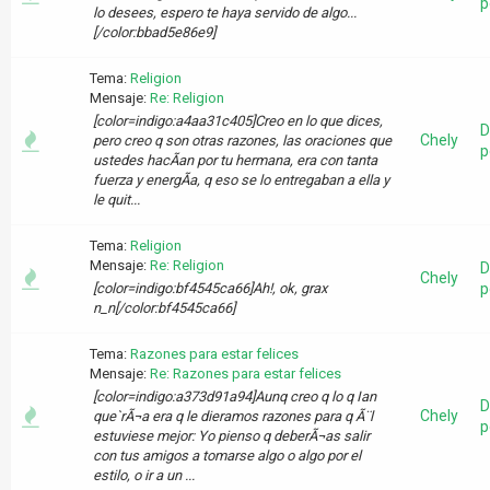
p
lo desees, espero te haya servido de algo...
[/color:bbad5e86e9]
Tema:
Religion
Mensaje:
Re: Religion
[color=indigo:a4aa31c405]Creo en lo que dices,
D
Chely
pero creo q son otras razones, las oraciones que
p
ustedes hacÃ­an por tu hermana, era con tanta
fuerza y energÃ­a, q eso se lo entregaban a ella y
le quit...
Tema:
Religion
Mensaje:
Re: Religion
D
Chely
[color=indigo:bf4545ca66]Ah!, ok, grax
p
n_n[/color:bf4545ca66]
Tema:
Razones para estar felices
Mensaje:
Re: Razones para estar felices
[color=indigo:a373d91a94]Aunq creo q lo q Ian
D
Chely
que`rÃ¬a era q le dieramos razones para q Ã¨l
p
estuviese mejor: Yo pienso q deberÃ¬as salir
con tus amigos a tomarse algo o algo por el
estilo, o ir a un ...