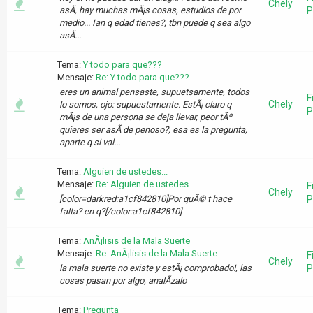
Chely
asÃ­, hay muchas mÃ¡s cosas, estudios de por
P
medio... Ian q edad tienes?, tbn puede q sea algo
asÃ­...
Tema:
Y todo para que???
Mensaje:
Re: Y todo para que???
eres un animal pensaste, supuetsamente, todos
F
Chely
lo somos, ojo: supuestamente. EstÃ¡ claro q
P
mÃ¡s de una persona se deja llevar, peor tÃº
quieres ser asÃ­ de penoso?, esa es la pregunta,
aparte q si val...
Tema:
Alguien de ustedes...
Mensaje:
Re: Alguien de ustedes...
F
Chely
[color=darkred:a1cf842810]Por quÃ© t hace
P
falta? en q?[/color:a1cf842810]
Tema:
AnÃ¡lisis de la Mala Suerte
Mensaje:
Re: AnÃ¡lisis de la Mala Suerte
F
Chely
la mala suerte no existe y estÃ¡ comprobado!, las
P
cosas pasan por algo, analÃ­zalo
Tema:
Pregunta