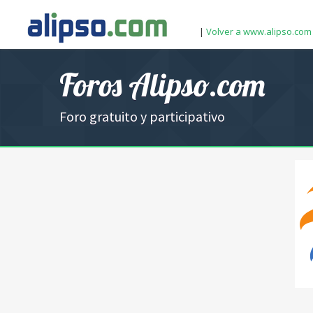
|
Volver a www.alipso.com
Foros Alipso.com
Foro gratuito y participativo