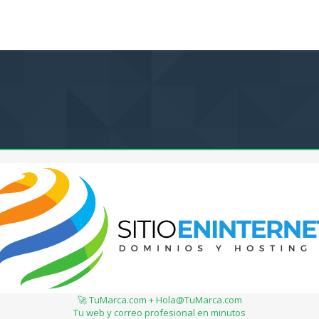
🚀 TuMarca.com + Hola@TuMarca.com
Tu web y correo profesional en minutos