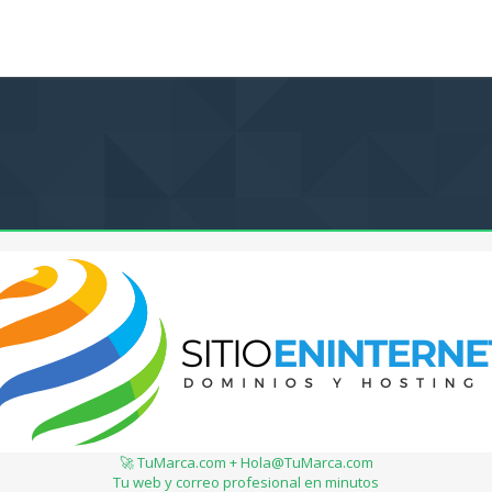
🚀 TuMarca.com + Hola@TuMarca.com
Tu web y correo profesional en minutos