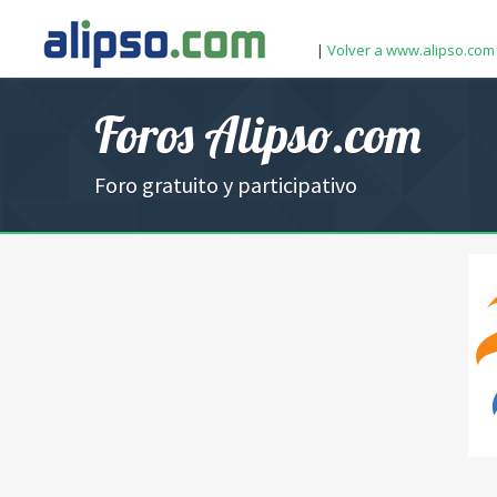
|
Volver a www.alipso.com
Foros Alipso.com
Foro gratuito y participativo