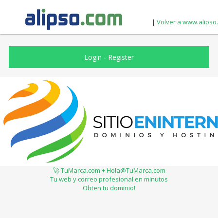
|
Volver a www.alipso
Login
-
Register
🚀 TuMarca.com + Hola@TuMarca.com
Tu web y correo profesional en minutos
Obten tu dominio!