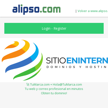
|
Volver a www.alipso
Login
-
Register
🚀 TuMarca.com + Hola@TuMarca.com
Tu web y correo profesional en minutos
Obten tu dominio!