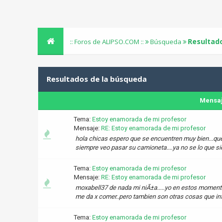
Resultad
:: Foros de ALIPSO.COM ::
Búsqueda
Resultados de la búsqueda
Mensa
Tema:
Estoy enamorada de mi profesor
Mensaje:
RE: Estoy enamorada de mi profesor
hola chicas espero que se encuentren muy bien...que
siempre veo pasar su camioneta....ya no se lo que sie
Tema:
Estoy enamorada de mi profesor
Mensaje:
RE: Estoy enamorada de mi profesor
moxabell37 de nada mi niÃ±a.....yo en estos momento
me da x comer..pero tambien son otras cosas que influy
Tema:
Estoy enamorada de mi profesor