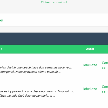
Obten tu dominio!
os
je
Autor
Con
labelleza
rias decirle que desde hace dos semanas no lo veo...
sen
nto por el...nose xq aveces siento pena de ...
Con
labelleza
s estoy pasando x una depresion pero no lloro solo no
sen
e, no sido facil dejar de pensarlo. al ...