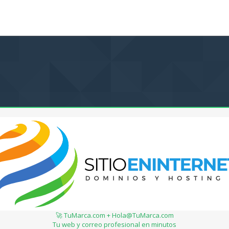
🚀 TuMarca.com + Hola@TuMarca.com
Tu web y correo profesional en minutos