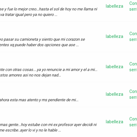
Con
labelleza
se y fue lo mejor creo...hasta el sol de hoy no me llama ni
sen
 tratar igual pero ya no quiero ...
Con
labelleza
s veo pasar su camioneta y siento que mi corazon se
sen
ientes xq puede haber dos opciones que ase ...
Con
labelleza
e con otras cosas....ya yo renuncie a mi amor y el a mi...
sen
estos amores asi no nos dejan nad...
Con
labelleza
sen
o...ahora esta mas atento y ms pendiente de mi...
Con
labelleza
 mas gente...hoy estube con mi ex profesor ayer decidi ni
sen
escribe..ayer lo vi y no le hable ...