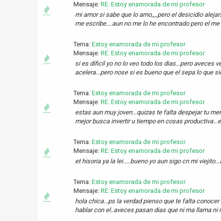
Mensaje:
RE: Estoy enamorada de mi profesor
mi amor si sabe que lo amo,,,,pero el desicidio alejar
me escribe....aun no me lo he encontrado pero el me va
Tema:
Estoy enamorada de mi profesor
Mensaje:
RE: Estoy enamorada de mi profesor
si es dificil yo no lo veo todo los dias...pero avece
acelera...pero nose si es bueno que el sepa lo que s
Tema:
Estoy enamorada de mi profesor
Mensaje:
RE: Estoy enamorada de mi profesor
estas aun muy joven...quizas te falta despejar tu ment
mejor busca invertir u tiempo en cosas productiva...
Tema:
Estoy enamorada de mi profesor
Mensaje:
RE: Estoy enamorada de mi profesor
et hisoria ya la lei.....bueno yo aun sigo cn mi viejit
Tema:
Estoy enamorada de mi profesor
Mensaje:
RE: Estoy enamorada de mi profesor
hola chica...ps la verdad pienso que te falta conocer
hablar con el..aveces pasan dias que ni ma llama ni me 