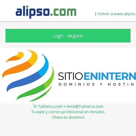
|
Volver a www.alipso
Login
-
Register
🚀 TuMarca.com + Hola@TuMarca.com
Tu web y correo profesional en minutos
Obten tu dominio!