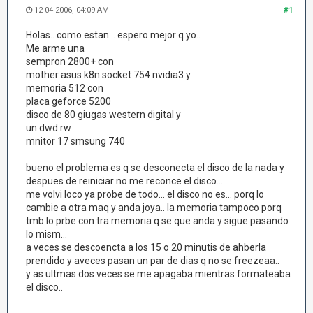
12-04-2006, 04:09 AM
#1
Holas.. como estan... espero mejor q yo..
Me arme una
sempron 2800+ con
mother asus k8n socket 754 nvidia3 y
memoria 512 con
placa geforce 5200
disco de 80 giugas western digital y
un dwd rw
mnitor 17 smsung 740
bueno el problema es q se desconecta el disco de la nada y
despues de reiniciar no me reconce el disco...
me volvi loco ya probe de todo... el disco no es... porq lo
cambie a otra maq y anda joya.. la memoria tampoco porq
tmb lo prbe con tra memoria q se que anda y sigue pasando
lo mism...
a veces se descoencta a los 15 o 20 minutis de ahberla
prendido y aveces pasan un par de dias q no se freezeaa..
y as ultmas dos veces se me apagaba mientras formateaba
el disco..