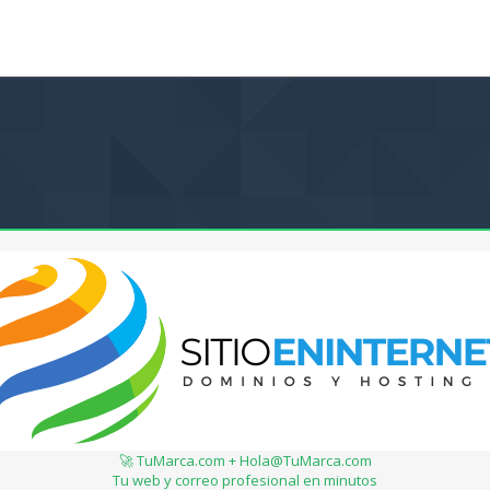
🚀 TuMarca.com + Hola@TuMarca.com
Tu web y correo profesional en minutos