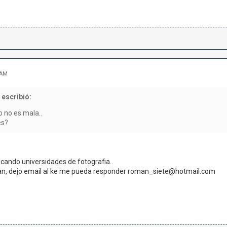
 AM
escribió:
o no es mala..
es?
cando universidades de fotografia..
uan, dejo email al ke me pueda responder roman_siete@hotmail.com