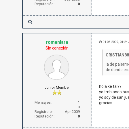
Reputación:
0
romanlara
04-08-2009, 01:24
Sin conexión
CRISTIAN88 
la de palerm
de donde er
hola ke tal??
Junior Member
yo tmb ando bus
yo soy de san j
Mensajes:
1
gracias..
0
Registro en:
Apr 2009
Reputación:
0