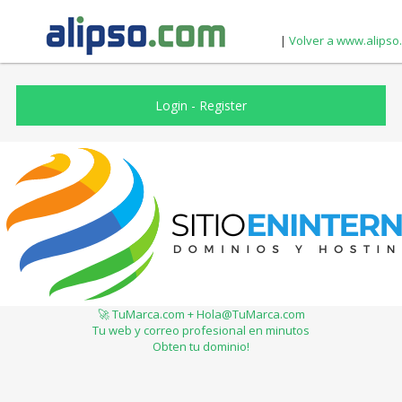
|
Volver a www.alipso
Login
-
Register
🚀 TuMarca.com + Hola@TuMarca.com
Tu web y correo profesional en minutos
Obten tu dominio!