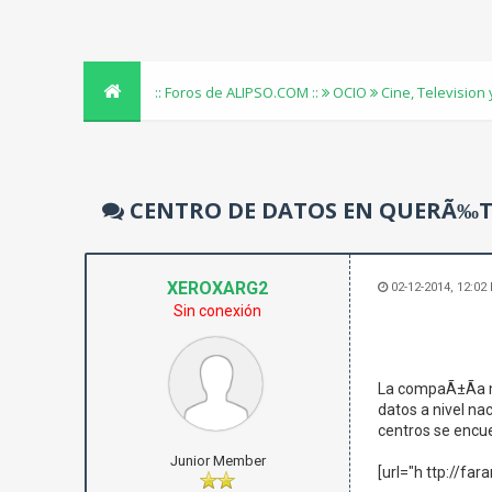
:: Foros de ALIPSO.COM ::
OCIO
Cine, Television
CENTRO DE DATOS EN QUERÃ‰TA
XEROXARG2
02-12-2014, 12:02
Sin conexión
La compaÃ±Ã­a m
datos a nivel na
centros se encue
Junior Member
[url="h ttp://fa