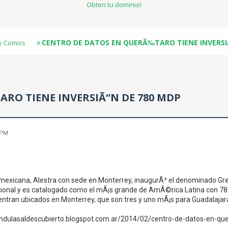
Obten tu dominio!
CENTRO DE DATOS EN QUERÃ‰TARO TIENE INVERSI
 y Comics
RO TIENE INVERSIÃ“N DE 780 MDP
 PM
exicana, Alestra con sede en Monterrey, inaugurÃ³ el denominado Gre
cional y es catalogado como el mÃ¡s grande de AmÃ©rica Latina con 780 
ntran ubicados en Monterrey, que son tres y uno mÃ¡s para Guadalajar
randulasaldescubierto.blogspot.com.ar/2014/02/centro-de-datos-en-quere