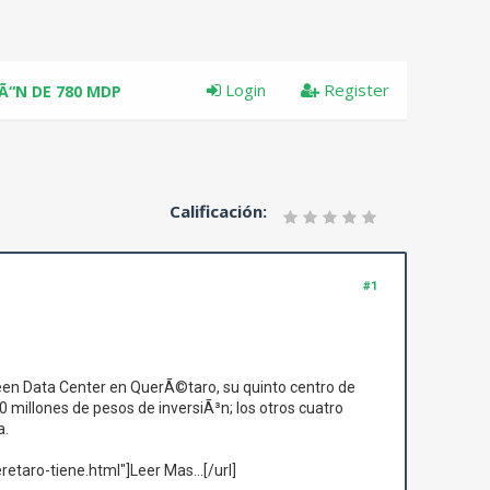
Login
Register
Ã“N DE 780 MDP
Calificación:
#1
en Data Center en QuerÃ©taro, su quinto centro de
millones de pesos de inversiÃ³n; los otros cuatro
a.
taro-tiene.html"]Leer Mas...[/url]