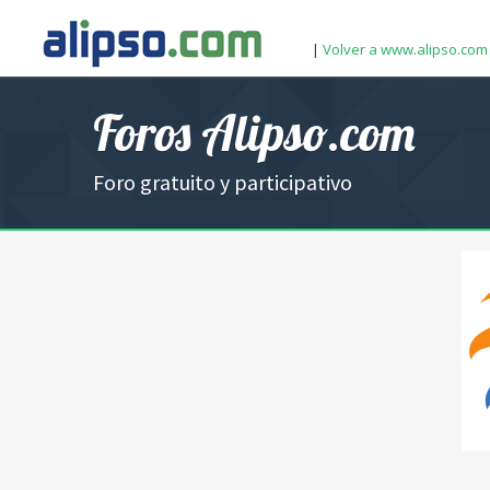
|
Volver a www.alipso.com
Foros Alipso.com
Foro gratuito y participativo