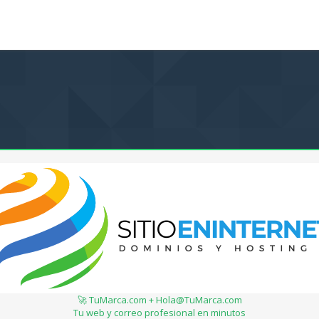
🚀 TuMarca.com + Hola@TuMarca.com
Tu web y correo profesional en minutos