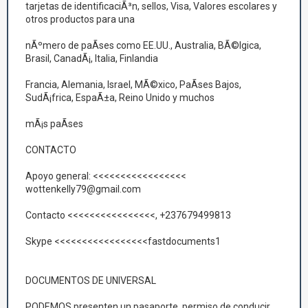
tarjetas de identificaciÃ³n, sellos, Visa, Valores escolares y
otros productos para una
nÃºmero de paÃ­ses como EE.UU., Australia, BÃ©lgica,
Brasil, CanadÃ¡, Italia, Finlandia
Francia, Alemania, Israel, MÃ©xico, PaÃ­ses Bajos,
SudÃ¡frica, EspaÃ±a, Reino Unido y muchos
mÃ¡s paÃ­ses
CONTACTO
Apoyo general: <<<<<<<<<<<<<<<<<
wottenkelly79@gmail.com
Contacto <<<<<<<<<<<<<<<<, +237679499813
Skype <<<<<<<<<<<<<<<<<fastdocuments1
DOCUMENTOS DE UNIVERSAL
PODEMOS presenten un pasaporte, permiso de conducir,