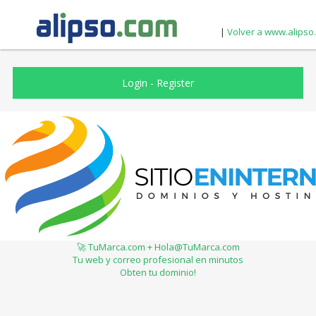
|
Volver a www.alipso
Login
-
Register
🚀 TuMarca.com + Hola@TuMarca.com
Tu web y correo profesional en minutos
Obten tu dominio!