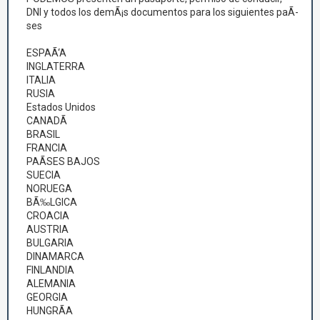
DNI y todos los demÃ¡s documentos para los siguientes paÃ­
ses
ESPAÃ‘A
INGLATERRA
ITALIA
RUSIA
Estados Unidos
CANADÃ
BRASIL
FRANCIA
PAÃSES BAJOS
SUECIA
NORUEGA
BÃ‰LGICA
CROACIA
AUSTRIA
BULGARIA
DINAMARCA
FINLANDIA
ALEMANIA
GEORGIA
HUNGRÃA