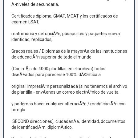
A-niveles de secundaria,
Certificados diploma, GMAT, MCAT y los certificados de
examen LSAT,
matrimonio y defunciÃ³n, pasaportes y paquetes nueva
identidad, replicados,
Grados reales / Diplomas de la mayorÃ­a de las instituciones
de educaciÃ³n superior de todo el mundo
(Con mÃ¡s de 4000 plantillas en el archivo) todos
diseÃ±ados para parecerse 100% idÃ©ntica a
original. impresiÃ³n personalizada (si no tenemos el archivo
de plantilla - envÃ­enos un correo electrÃ³nico de vuelta
y podemos hacer cualquier alteraciÃ³n / modificaciÃ³n con
arreglo
.SECOND direcciones), ciudadanÃ­a, identidad, documentos
de identificaciÃ³n, diplomÃ¡tico,