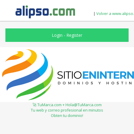
|
Volver a www.alipso
Login
-
Register
🚀 TuMarca.com + Hola@TuMarca.com
Tu web y correo profesional en minutos
Obten tu dominio!