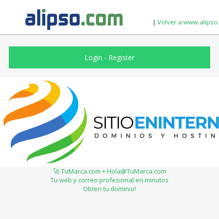
|
Volver a www.alipso
Login
-
Register
🚀 TuMarca.com + Hola@TuMarca.com
Tu web y correo profesional en minutos
Obten tu dominio!