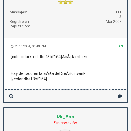
Mensajes:
111
3
Registro en:
Mar 2007
Reputación:
0
01-16-2004, 03:43 PM
#9
[color=darkred:dbef3bf164]AcÃ¡ tambien...
Hay de todo en la viÃ±a del SeÃ±or :wink:
[/color:dbef3bf164]
Mr_Boo
Sin conexión