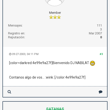
Member
Mensajes:
111
3
Registro en:
Mar 2007
Reputación:
0
09-27-2003, 04:11 PM
#3
[color=darkred:4e99e9a27f]Bienvenido DJ NABILAT
Contanos algo de vos... :wink: [/color:4e99e9a27f]
SATANAS