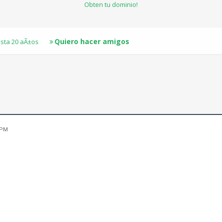
Obten tu dominio!
Quiero hacer amigos
sta 20 aÃ±os
 PM