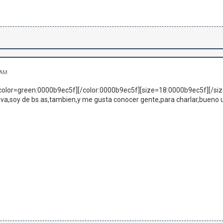
 AM
color=green:0000b9ec5f][/color:0000b9ec5f][size=18:0000b9ec5f][/size
va,soy de bs as,tambien,y me gusta conocer gente,para charlar,bueno u