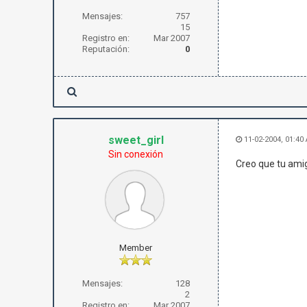
Mensajes:
757
15
Registro en:
Mar 2007
Reputación:
0
sweet_girl
11-02-2004, 01:40
Sin conexión
Creo que tu amig
Member
Mensajes:
128
2
Registro en:
Mar 2007