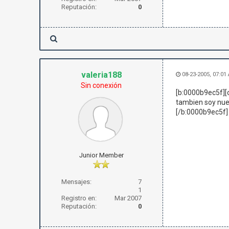
Reputación:
0
valeria188
08-23-2005, 07:01
Sin conexión
[b:0000b9ec5f][
tambien soy nue
[/b:0000b9ec5f]
Junior Member
Mensajes:
7
1
Registro en:
Mar 2007
Reputación:
0