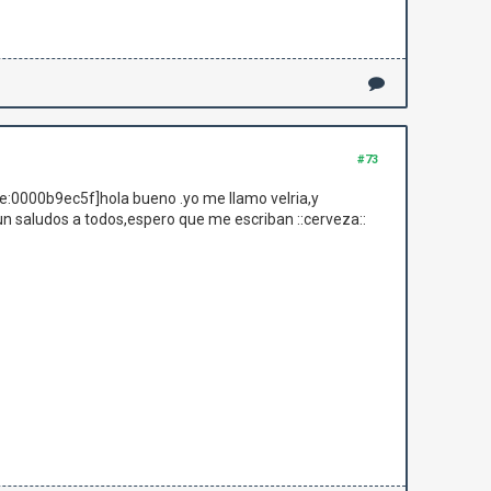
#73
:0000b9ec5f]hola bueno .yo me llamo velria,y
n saludos a todos,espero que me escriban ::cerveza::