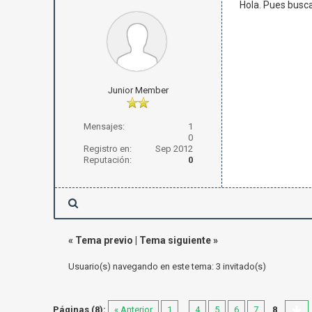
Hola. Pues busca
Junior Member
Mensajes:
1
0
Registro en:
Sep 2012
Reputación:
0
«
Tema previo
|
Tema siguiente
»
Usuario(s) navegando en este tema: 3 invitado(s)
Páginas (8):
« Anterior
1
...
4
5
6
7
8