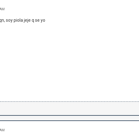
 AM
n, soy piola jeje q se yo
 AM