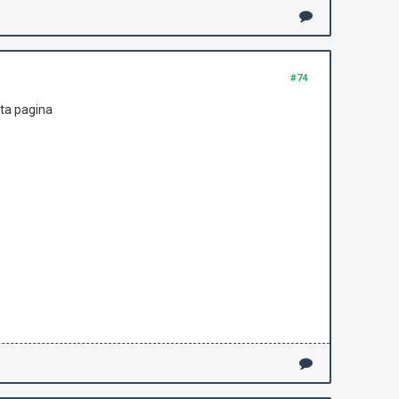
#74
sta pagina