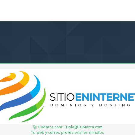
🚀 TuMarca.com + Hola@TuMarca.com
Tu web y correo profesional en minutos