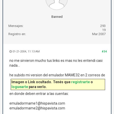
Banned
Mensajes:
293
19
Registro en:
Mar 2007
01-21-2004, 11:13 AM
#34
no me sirvieron mucho tus links es mas no les entendi casi
nada...
he subido mi version del emulador MAME32 en 2 correos de
Imagen o Link ocultado. Tenés que
registrarte
o
loguearte
para verlo.
en donde deben entrar a las cuentas:
emuladormame1@hispavista.com
emuladormame2@hispavista.com