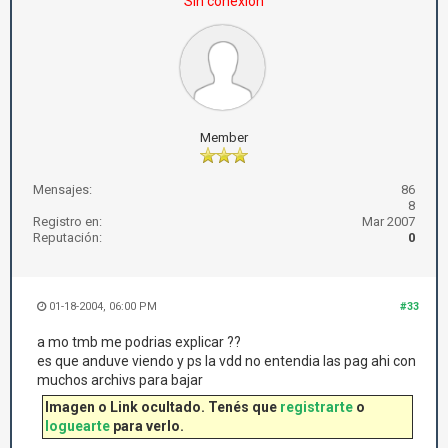
Sin conexión
Member
Mensajes:
86
8
Registro en:
Mar 2007
Reputación:
0
01-18-2004, 06:00 PM
#33
a mo tmb me podrias explicar ??
es que anduve viendo y ps la vdd no entendia las pag ahi con
muchos archivs para bajar
Imagen o Link ocultado. Tenés que
registrarte
o
loguearte
para verlo.