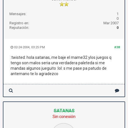
Mensajes:
1
0
Registro en:
Mar 2007
Reputación:
0
02-24-2004, 03:25 PM
#38
:twisted: hola satanas, me baje el mame32 ylos juegos q
tengo son malos seria una verdadera paleteda si me
mandas algunos jueguito :lol: s me pase pa patudo de
antemano te lo agradezco
SATANAS
Sin conexión