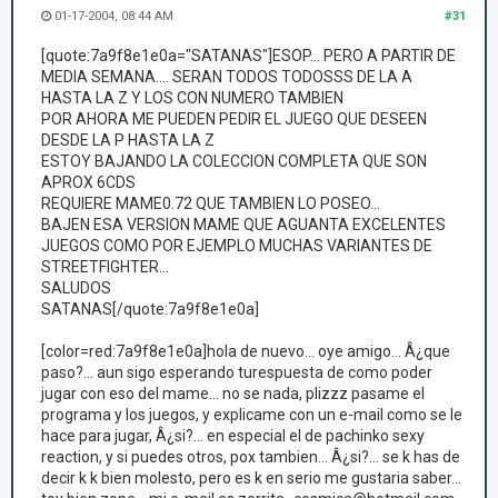
01-17-2004, 08:44 AM
#31
[quote:7a9f8e1e0a="SATANAS"]ESOP... PERO A PARTIR DE
MEDIA SEMANA.... SERAN TODOS TODOSSS DE LA A
HASTA LA Z Y LOS CON NUMERO TAMBIEN
POR AHORA ME PUEDEN PEDIR EL JUEGO QUE DESEEN
DESDE LA P HASTA LA Z
ESTOY BAJANDO LA COLECCION COMPLETA QUE SON
APROX 6CDS
REQUIERE MAME0.72 QUE TAMBIEN LO POSEO...
BAJEN ESA VERSION MAME QUE AGUANTA EXCELENTES
JUEGOS COMO POR EJEMPLO MUCHAS VARIANTES DE
STREETFIGHTER...
SALUDOS
SATANAS[/quote:7a9f8e1e0a]
[color=red:7a9f8e1e0a]hola de nuevo... oye amigo... Â¿que
paso?... aun sigo esperando turespuesta de como poder
jugar con eso del mame... no se nada, plizzz pasame el
programa y los juegos, y explicame con un e-mail como se le
hace para jugar, Â¿si?... en especial el de pachinko sexy
reaction, y si puedes otros, pox tambien... Â¿si?... se k has de
decir k k bien molesto, pero es k en serio me gustaria saber...