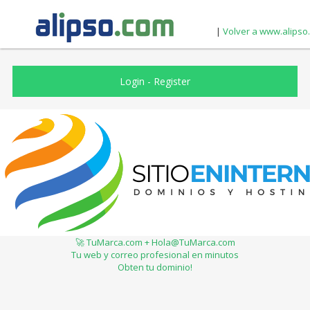
|
Volver a www.alipso
Login
-
Register
🚀 TuMarca.com + Hola@TuMarca.com
Tu web y correo profesional en minutos
Obten tu dominio!