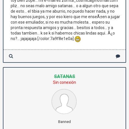
toy bien zope... mi e-mail es zorrita_cosmica@hotmail.com
pliz... no seas malo amigo satanas... o a algun otro que sepa
de esto... el tibia ya me aburrio, no puedo hacer nada, y no
hay buenos juegos, y por eso kiero que me enseÃ±en a jugar
con ese emuliador, si no es mucha molesta... espero su
pronta respuesta amigos y gracias... besitos a todos... y a
todas tambien... k se k si habemos chicas lindas aqui.. Â¿o
no?... jajajajaja [/color:7a9f8e1e0a]
SATANAS
Sin conexión
Banned