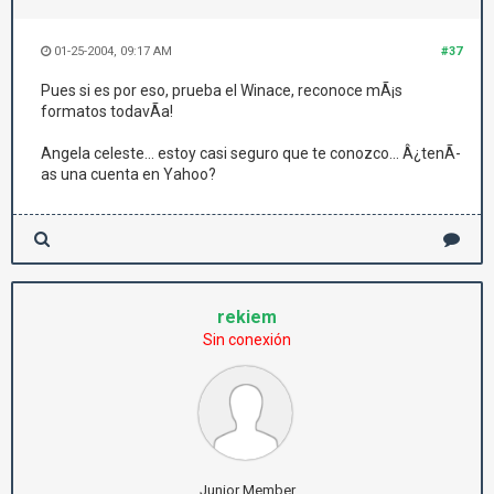
01-25-2004, 09:17 AM
#37
Pues si es por eso, prueba el Winace, reconoce mÃ¡s
formatos todavÃ­a!
Angela celeste... estoy casi seguro que te conozco... Â¿tenÃ­
as una cuenta en Yahoo?
rekiem
Sin conexión
Junior Member