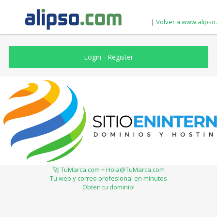
|
Volver a www.alipso
Login
-
Register
🚀 TuMarca.com + Hola@TuMarca.com
Tu web y correo profesional en minutos
Obten tu dominio!