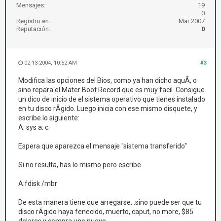
Mensajes:
19
0
Registro en:
Mar 2007
Reputación:
0
02-13-2004, 10:52 AM
#3
Modifica las opciones del Bios, como ya han dicho aquÃ­, o
sino repara el Mater Boot Record que es muy facil. Consigue
un dico de inicio de el sistema operativo que tienes instalado
en tu disco rÃ­gido. Luego inicia con ese mismo disquete, y
escribe lo siguiente:
A: sys a: c:
Espera que aparezca el mensaje "sistema transferido"
Si no resulta, has lo mismo pero escribe
A:fdisk /mbr
De esta manera tiene que arregarse...sino puede ser que tu
disco rÃ­gido haya fenecido, muerto, caput, no more, $85