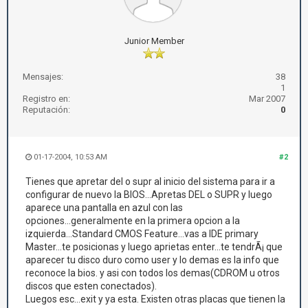
Junior Member
Mensajes:
38
1
Registro en:
Mar 2007
Reputación:
0
01-17-2004, 10:53 AM
#2
Tienes que apretar del o supr al inicio del sistema para ir a
configurar de nuevo la BIOS...Apretas DEL o SUPR y luego
aparece una pantalla en azul con las
opciones...generalmente en la primera opcion a la
izquierda...Standard CMOS Feature...vas a IDE primary
Master...te posicionas y luego aprietas enter...te tendrÃ¡ que
aparecer tu disco duro como user y lo demas es la info que
reconoce la bios. y asi con todos los demas(CDROM u otros
discos que esten conectados).
Luegos esc...exit y ya esta. Existen otras placas que tienen la