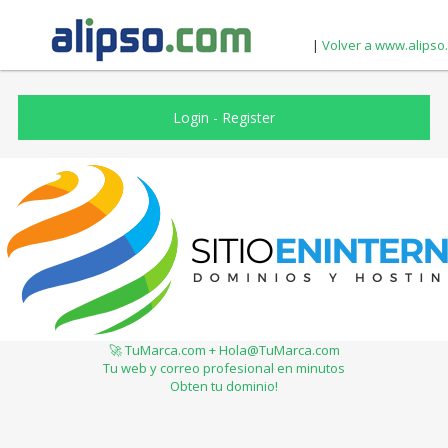
|
Volver a www.alipso
Login
-
Register
🚀 TuMarca.com + Hola@TuMarca.com
Tu web y correo profesional en minutos
Obten tu dominio!