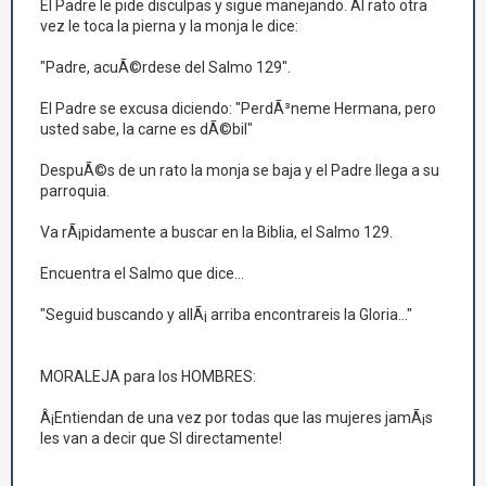
El Padre le pide disculpas y sigue manejando. Al rato otra
vez le toca la pierna y la monja le dice:
"Padre, acuÃ©rdese del Salmo 129".
El Padre se excusa diciendo: "PerdÃ³neme Hermana, pero
usted sabe, la carne es dÃ©bil"
DespuÃ©s de un rato la monja se baja y el Padre llega a su
parroquia.
Va rÃ¡pidamente a buscar en la Biblia, el Salmo 129.
Encuentra el Salmo que dice...
"Seguid buscando y allÃ¡ arriba encontrareis la Gloria..."
MORALEJA para los HOMBRES:
Â¡Entiendan de una vez por todas que las mujeres jamÃ¡s
les van a decir que SI directamente!