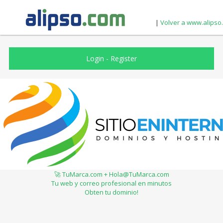
|
Volver a www.alipso
Login
-
Register
🚀 TuMarca.com + Hola@TuMarca.com
Tu web y correo profesional en minutos
Obten tu dominio!