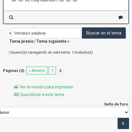
:lol: :lol: :lol: muy buenos!!!! :lol: :lol: :lol:
«
Tema previo
|
Tema siguiente
»
Usuario(s) navegando en este tema: 1 invitado(s)
Páginas (2):
« Anterior
1
2
Ver la versión para impresión
Suscribirse a este tema
Salto de foro: