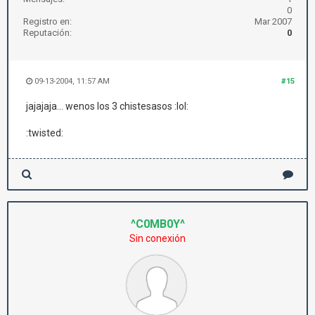
0
Registro en:
Mar 2007
Reputación:
0
09-13-2004, 11:57 AM
#15
jajajaja... wenos los 3 chistesasos :lol:
:twisted:
^C0MB0Y^
Sin conexión