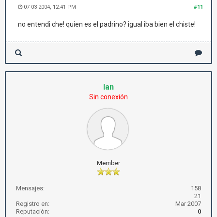
07-03-2004, 12:41 PM
#11
no entendi che! quien es el padrino? igual iba bien el chiste!
Ian
Sin conexión
Member
Mensajes:
158
21
Registro en:
Mar 2007
Reputación:
0