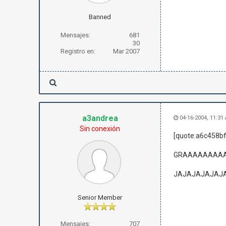
Banned
Mensajes:
681
30
Registro en:
Mar 2007
a3andrea
04-16-2004, 11:31
Sin conexión
[quote:a6c458bf
GRAAAAAAAAA
JAJAJAJAJAJ
Senior Member
Mensajes:
707