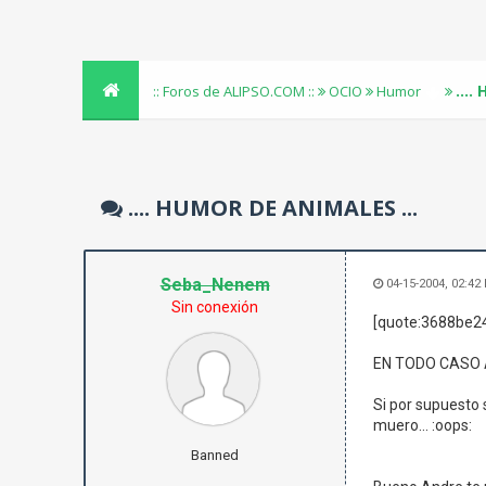
...
:: Foros de ALIPSO.COM ::
OCIO
Humor
.... HUMOR DE ANIMALES ...
Seba_Nenem
04-15-2004, 02:42
Sin conexión
[quote:3688be2
EN TODO CASO A
Si por supuesto 
muero... :oops:
Banned