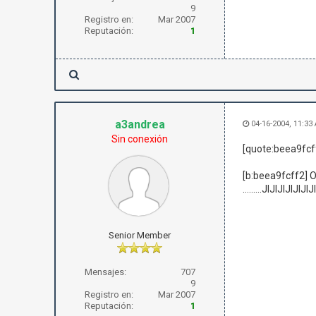
9
Registro en:
Mar 2007
Reputación:
1
a3andrea
04-16-2004, 11:33
Sin conexión
[quote:beea9fcf
[b:beea9fcff2
.........JIJIJIJIJI
Senior Member
Mensajes:
707
9
Registro en:
Mar 2007
Reputación:
1