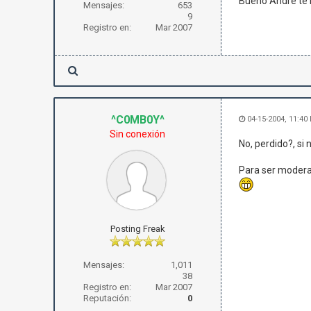
Bueno Andre te 
Mensajes:
653
9
Registro en:
Mar 2007
^C0MB0Y^
04-15-2004, 11:40
Sin conexión
No, perdido?, si 
Para ser moderado
Posting Freak
Mensajes:
1,011
38
Registro en:
Mar 2007
Reputación:
0