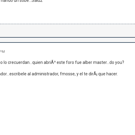
mando un sobe...Salu2
 PM
no lo crecuerdan...quien abriÃ³ este foro fue alber master...do you?
r...escribele al administrador, fmosse, y el te dirÃ¡ que hacer.