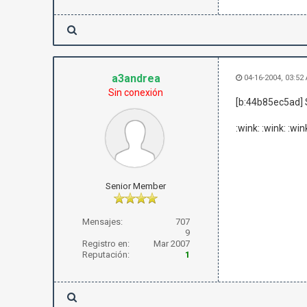
a3andrea
04-16-2004, 03:52
Sin conexión
[b:44b85ec5ad]
:wink: :wink: :win
Senior Member
Mensajes:
707
9
Registro en:
Mar 2007
Reputación:
1