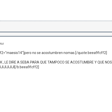
 AM
f2="maesis14"]pero no se acostumbren nomas.[/quote:beea9fcff2]
] OK , LE DIRE A SEBA PARA QUE TAMPOCO SE ACOSTUMBRE Y QUE N
JIJIIJIJIJIJIJI[/b:beea9fcff2]