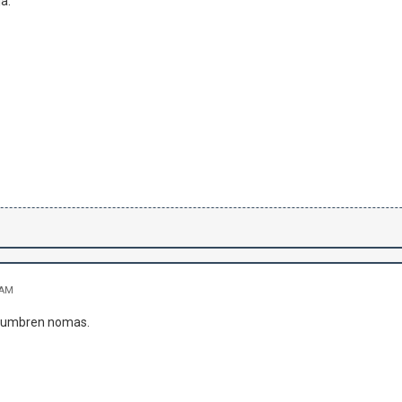
ja.
 AM
stumbren nomas.