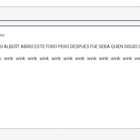
 AM
 SI ALBERT ABRIO ESTE FORO PERO DESPUES FUE SEBA QUIEN SIGUIO C
k: :wink: :wink: :wink: :wink: :wink: :wink: :wink: :wink: :wink: :wink: :wink: 