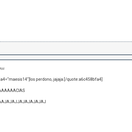
 AM
a4="maesis14"]los perdono, jajaja.[/quote:a6c458bfa4]
AAAAACIAS
AAJAJAJJAJAJAJAJAJ