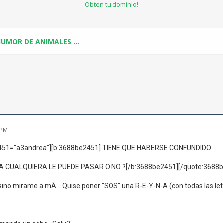
Obten tu dominio!
. HUMOR DE ANIMALES ...
 PM
451="a3andrea"][b:3688be2451] TIENE QUE HABERSE CONFUNDIDO
 CUALQUIERA LE PUEDE PASAR O NO ?[/b:3688be2451][/quote:3688b
sino mirame a mÃ­... Quise poner "SOS" una R-E-Y-N-A (con todas las le