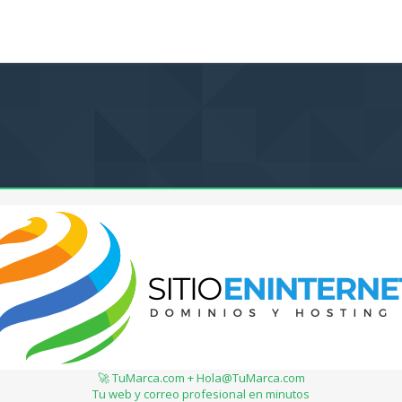
🚀 TuMarca.com + Hola@TuMarca.com
Tu web y correo profesional en minutos