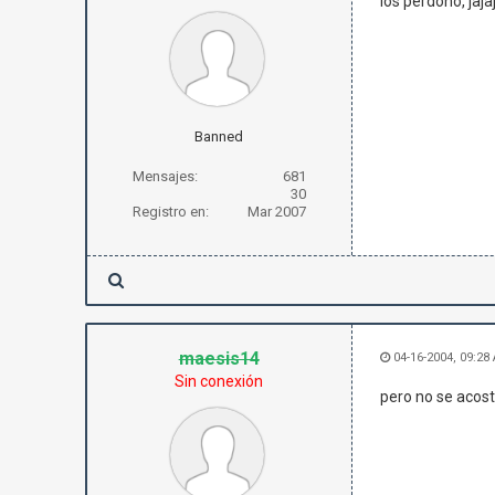
los perdono, jaja
Banned
Mensajes:
681
30
Registro en:
Mar 2007
maesis14
04-16-2004, 09:28
Sin conexión
pero no se aco