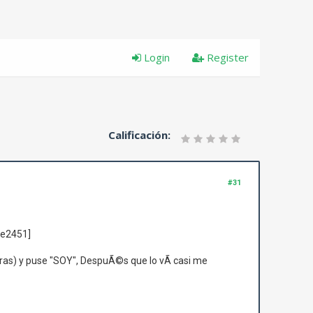
Login
Register
Calificación:
#31
e2451]
tras) y puse "SOY", DespuÃ©s que lo vÃ­ casi me