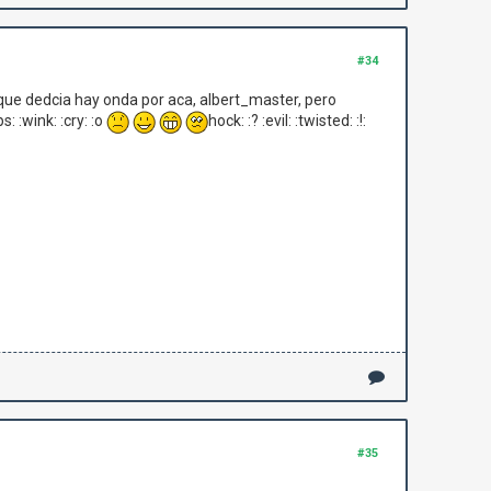
#34
 que dedcia hay onda por aca, albert_master, pero
 :wink: :cry: :o
hock: :? :evil: :twisted: :!:
#35