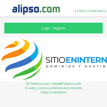
|
Volver a www.alipso
Login
-
Register
🚀 TuMarca.com + Hola@TuMarca.com
Tu web y correo profesional en minutos
Obten tu dominio!