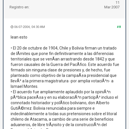
11
Registro en:
Mar 2007
06-07-2004, 04:30 AM
#8
lean esto
• El 20 de octubre de 1904, Chile y Bolivia firman un tratado
de lÃ­mites que pone fin definitivamente a las diferencias
territoriales que se venÃ­an arrastrando desde 1842 y que
fueron causales de la Guerra del PacÃ­fico. Este acuerdo fue
firmado sin ninguna clase de presiones y, de hecho, fue
planteado como objetivo de la campaÃ±a presidencial que
llevÃ³ a la primera magistratura -por amplia votaciÃ³n- a
Ismael Montes.
• El acuerdo fue ampliamente aplaudido por la opiniÃ³n
pÃºblica paceÃ±a y en su elaboraciÃ³n participÃ³ incluso el
connotado historiador y polÃ­tico boliviano, don Alberto
GutiÃ©rrez. Bolivia renunciaba para siempre e
indeclinablemente a todas sus pretensiones sobre el litoral
chileno de Atacama, a cambio de una serie de beneficios
aduaneros, de libre trÃ¡nsito y de la construcciÃ³n del