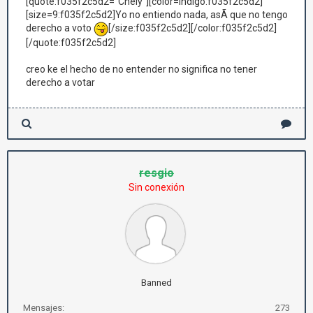
[quote:f035f2c5d2="Chely"][color=indigo:f035f2c5d2]
[size=9:f035f2c5d2]Yo no entiendo nada, asÃ­ que no tengo
derecho a voto
[/size:f035f2c5d2][/color:f035f2c5d2]
[/quote:f035f2c5d2]
creo ke el hecho de no entender no significa no tener
derecho a votar
resgio
Sin conexión
Banned
Mensajes:
273