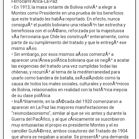
Ferrocarril Arica-La Paz.
• En 1913, la masa votante de Bolivia volviÃ³ a elegir a
Montes como Presidente en una prueba de los beneficios
que este tratado les habÃ­a reportado. En efecto, nunca
consiguiÃ³ el pueblo boliviano una relaciÃ³n tan estrecha y
beneficiosa con el ocÃ©ano, reforzada por la majestuosa
vÃ­a ferroviaria que Chile les construyÃ³ enteramente, como
parte de su cumplimiento del tratado y que le entregÃ³ ese
mismo aÃ±o.
• Sin embargo, por esos mismos aÃ±os comenzÃ³ a
aparecer una lÃ­nea polÃ­tica boliviana que se negÃ³ a acatar
las exigencias del tratado una vez cumplidas todas las
chilenas, y recurriÃ³ al tema de la mediterraneidad para
usarlo como bandera de batalla, seÃ±alÃ¡ndolo como la
causa de todos los males sociales, culturales y econÃ³micos
de Bolivia, relacionados en realidad con la histÃ³rica inepcia
de su clase polÃ­tica.
• InsÃ³litamente, en la dÃ©cada del 1920 comenzaron a
aparecer en La Paz las mayores manifestaciones de
"reivincidacionismo", similar al que se vio antes y durante la
Guerra del PacÃ­fico, y al que cÃ­nicamente se suscribieron
muy entusiastas el propio ex presidente Montes y el ex
canciller GutiÃ©rrez, ambos coautores del Tratado de 1904
que ahora se negaban a acatar. Se presentÃ³ una demanda