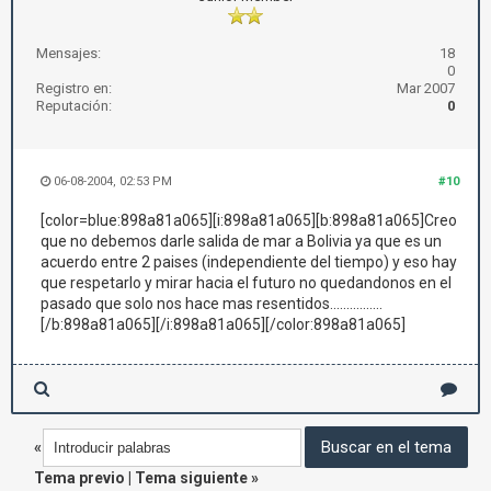
Mensajes:
18
0
Registro en:
Mar 2007
Reputación:
0
06-08-2004, 02:53 PM
#10
[color=blue:898a81a065][i:898a81a065][b:898a81a065]Creo
que no debemos darle salida de mar a Bolivia ya que es un
acuerdo entre 2 paises (independiente del tiempo) y eso hay
que respetarlo y mirar hacia el futuro no quedandonos en el
pasado que solo nos hace mas resentidos................
[/b:898a81a065][/i:898a81a065][/color:898a81a065]
«
Tema previo
|
Tema siguiente
»