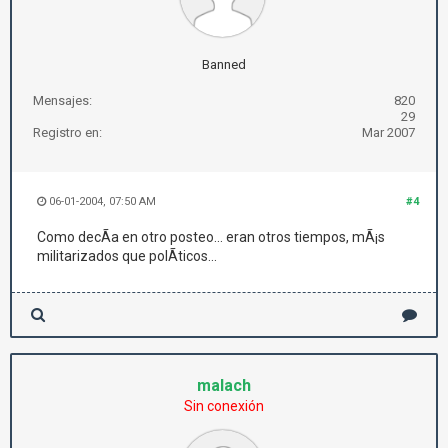
Banned
Mensajes:
820
29
Registro en:
Mar 2007
06-01-2004, 07:50 AM
#4
Como decÃ­a en otro posteo... eran otros tiempos, mÃ¡s
militarizados que polÃ­ticos...
malach
Sin conexión