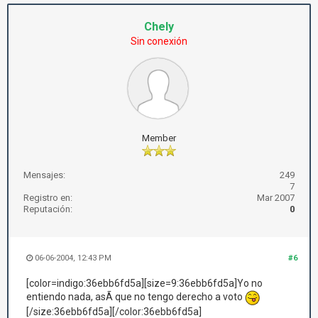
Chely
Sin conexión
Member
Mensajes:
249
7
Registro en:
Mar 2007
Reputación:
0
06-06-2004, 12:43 PM
#6
[color=indigo:36ebb6fd5a][size=9:36ebb6fd5a]Yo no
entiendo nada, asÃ­ que no tengo derecho a voto
[/size:36ebb6fd5a][/color:36ebb6fd5a]