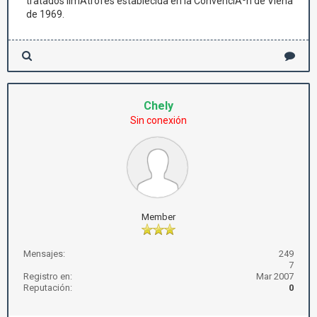
tratados limÃ­trofes establecida en la ConvenciÃ³n de Viena
de 1969.
Chely
Sin conexión
Member
Mensajes:
249
7
Registro en:
Mar 2007
Reputación:
0