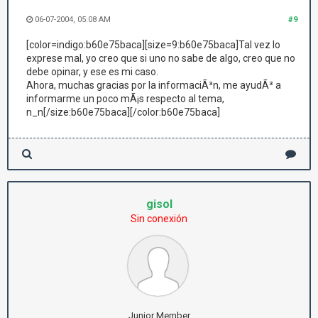
06-07-2004, 05:08 AM
#9
[color=indigo:b60e75baca][size=9:b60e75baca]Tal vez lo
exprese mal, yo creo que si uno no sabe de algo, creo que no
debe opinar, y ese es mi caso.
Ahora, muchas gracias por la informaciÃ³n, me ayudÃ³ a
informarme un poco mÃ¡s respecto al tema,
n_n[/size:b60e75baca][/color:b60e75baca]
gisol
Sin conexión
Junior Member