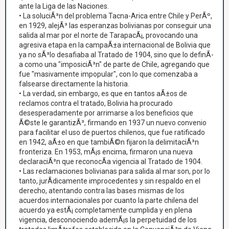
ante la Liga de las Naciones.
• La soluciÃ³n del problema Tacna-Arica entre Chile y PerÃº,
en 1929, alejÃ³ las esperanzas bolivianas por conseguir una
salida al mar por el norte de TarapacÃ¡, provocando una
agresiva etapa en la campaÃ±a internacional de Bolivia que
ya no sÃ³lo desafiaba al Tratado de 1904, sino que lo definÃ­
a como una "imposiciÃ³n" de parte de Chile, agregando que
fue "masivamente impopular", con lo que comenzaba a
falsearse directamente la historia.
• La verdad, sin embargo, es que en tantos aÃ±os de
reclamos contra el tratado, Bolivia ha procurado
desesperadamente por arrimarse a los beneficios que
Ã©ste le garantizÃ³, firmando en 1937 un nuevo convenio
para facilitar el uso de puertos chilenos, que fue ratificado
en 1942, aÃ±o en que tambiÃ©n fijaron la delimitaciÃ³n
fronteriza. En 1953, mÃ¡s encima, firmaron una nueva
declaraciÃ³n que reconocÃ­a vigencia al Tratado de 1904.
• Las reclamaciones bolivianas para salida al mar son, por lo
tanto, jurÃ­dicamente improcedentes y sin respaldo en el
derecho, atentando contra las bases mismas de los
acuerdos internacionales por cuanto la parte chilena del
acuerdo ya estÃ¡ completamente cumplida y en plena
vigencia, desconociendo ademÃ¡s la perpetuidad de los