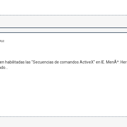
 AM
ten habilitadas las "Secuencias de comandos ActiveX" en IE. MenÃº: Her
do...