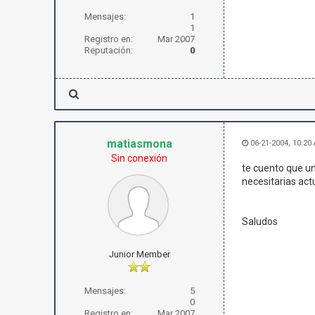
Mensajes:
1
1
Registro en:
Mar 2007
Reputación:
0
matiasmona
06-21-2004, 10:20
Sin conexión
te cuento que un
necesitarias act
Saludos
Junior Member
Mensajes:
5
0
Registro en:
Mar 2007