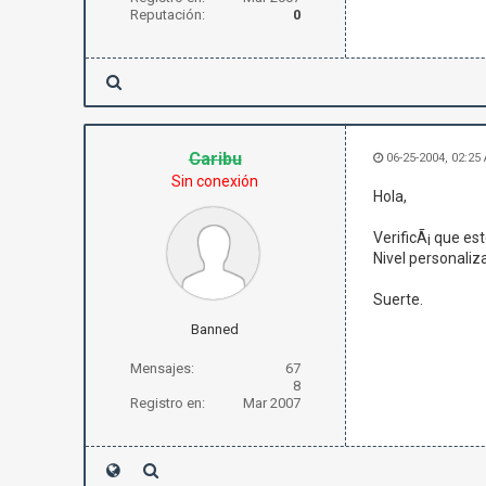
Reputación:
0
Caribu
06-25-2004, 02:25
Sin conexión
Hola,
VerificÃ¡ que es
Nivel personaliza
Suerte.
Banned
Mensajes:
67
8
Registro en:
Mar 2007