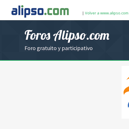
|
Volver a www.alipso.com
Foros Alipso.com
Foro gratuito y participativo