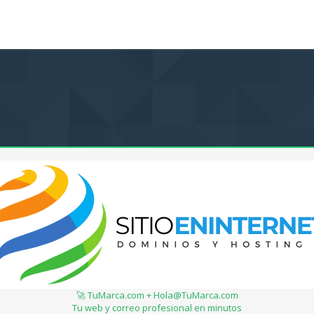
🚀 TuMarca.com + Hola@TuMarca.com
Tu web y correo profesional en minutos