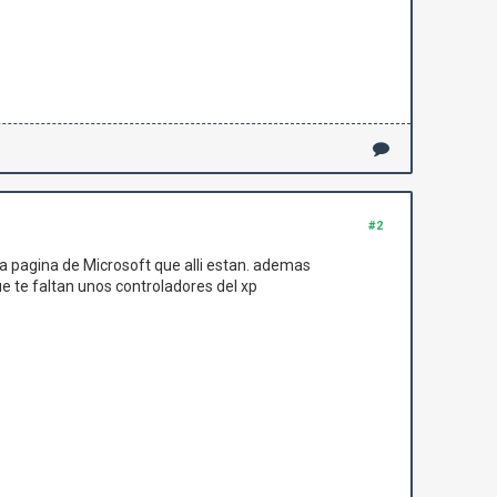
#2
 la pagina de Microsoft que alli estan. ademas
ue te faltan unos controladores del xp