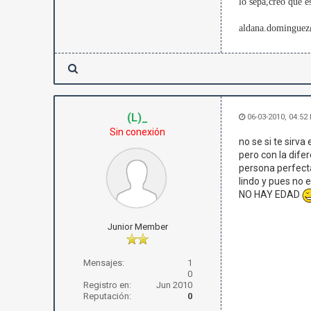
lo sepa,creo que 
aldana.domingue
(L)_
06-03-2010, 04:52
Sin conexión
no se si te sirva
pero con la dife
persona perfecta
lindo y pues no e
NO HAY EDAD
Junior Member
Mensajes:
1
0
Registro en:
Jun 2010
Reputación:
0