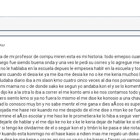
 AM
de mi profesor de compu miren esta es mi historia. todo emepso cuando
uego fue siendo buena onda y una ves le pedi su correo y lo agregue me
e no le hablaba en la escuela depues le empesea hablr en la escuela y
rio cuando el desia ke ya me iba me desia ke no o ke me keria muchoo k
daba diario iba a mi slaon kmo cuatro cinco veces al dia nos poniamos
 mi mama no c de donde sako ke segun yo andaba kon el y se lo komento
y dijo ke a la otra lo iba a correr el me konto ami x ke nos contamos to
ro siento kmo si ya no fuera lo mismo el me dise ke konosio a una chava 
dad lo conosco muy bn y no sabe mentir el me gana x dies aÃ±os es sup
jada me hase reir kuando no me despido de el me dise x msn ke se fue m
rmine el aÃ±o escolar y me hiso ke le prometiera ke lo hiba a seguir vien
ejarle de hablar y el me dijo ke no ke x ke le keria dejar de hablar ke s
r si tengo ke olvidarme de el o seguir kon el y tmbn lo ke pasa e ske n
 kuando esta konmigo no el hase kaso a ndien mas me regalo un disko o
me dise ke me keire y cosas asi pro yo ya no c ke haser x favorr un cons