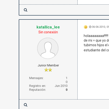
katallica_lee
06-06-2010, 0
Sin conexión
holaaaaaaaa!!!!!
de mi = que yo 
tubimos hijos e
estudiante del co
Junior Member
Mensajes:
1
0
Registro en:
Jun 2010
Reputación:
0