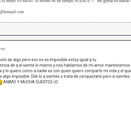
es lo mejor.Yo harÃ© lo mismo en un tiempo.SUERTE!!!. Me gustarÃ­a hablar c
z@hotmail.com
 PM
 esto de algo pero eso no es imposible estoy igual q tu
rencia de q el siente lo mismo y nos hablamos de mi amor mantenemos u
 y lo quiero como a nadie es con quien quiero compartir mi vida y el qu
s algo imposible. Dile lo q sientes o trata de conquistarlo pero si siente
ANIMO Y MUCHA SUERTEE=D