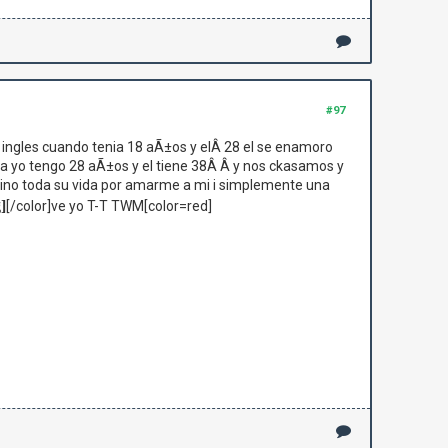
#97
 ingles cuando tenia 18 aÃ±os y elÂ 28 el se enamoro
a yo tengo 28 aÃ±os y el tiene 38Â Â y nos ckasamos y
uino toda su vida por amarme a mi i simplemente una
]
[/color]ve yo T-T TWM[color=red]