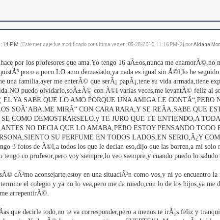
11:14 PM
(Este mensaje fue modificado por última vez en: 05-28-2010, 11:16 PM {2} por
Aldana Mo
 hace por los profesores que ama.Yo tengo 16 aÃ±os,nunca me enamorÃ©,no me
nquistÃ³ poco a poco.LO amo demasiado,ya nada es igual sin Ã©l,lo he se
ene una familia,ayer me enterÃ© que serÃ¡ papÃ¡,tene su vida armada,tiene exp
ida.NO puedo olvidarlo,soÃ±Ã© con Ã©l varias veces,me levantÃ© feliz al so
©l( EL YA SABE QUE LO AMO PORQUE UNA AMIGA LE CONTÃ“,PERO
LOS SOÃ‘ABA,ME MIRÃ“ CON CARA RARA,Y SE REÃA,SABE QUE E
 SE COMO DEMOSTRARSELO.y TE JURO QUE TE ENTIENDO,A TODAS
I,ANTES NO DECIA QUE LO AMABA,PERO ESTOY PENSANDO TODO 
SONA,SIENTO SU PERFUME EN TODOS LADOS,EN SERIO,Â¿Y COMO 
tengo 3 fotos de Ã©l,a todos los que le decian eso,dijo que las borren,a mi 
o tengo co profesor,pero voy siempre,lo veo siempre,y cuando puedo lo saludo
sÃ© cÃ³mo aconsejarte,estoy en una situaciÃ³n como vos,y ni yo encuentro l
 termine el colegio y ya no lo vea,pero me da miedo,con lo de los hijos,ya m
 me arrepentirÃ©.
­as que decirle todo,no te va corresponder,pero a menos te irÃ¡s feliz y tranqu