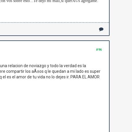
on vos sobre esto...Te dejo mi mail,si querÃ©s agregame.
#96
na relacion de noviazgo y todo la verdad es la
iere compartir los aÃ±os q le quedan a mi lado es super
s q el es el amor de tu vida no lo dejes ir. PARA EL AMOR