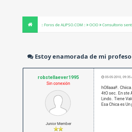
:: Foros de ALIPSO.COM ::
OCIO
Consultorio sen
Estoy enamorada de mi profeso
robstellaever1995
05-05-2010, 09:35
Sin conexión
hOllaaa!!.. Chiic
4tO sec.. En ste
Lindo.. Tiene Va
Esa Chica es Un p
Junior Member