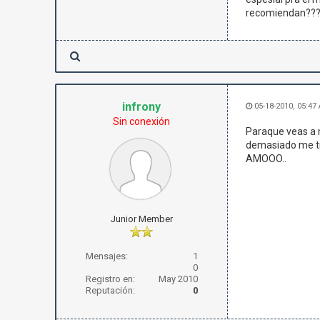
recomiendan??
infrony
05-18-2010, 05:47
Sin conexión
Paraque veas a m
demasiado me tie
AMOOO..
Junior Member
Mensajes:
1
0
Registro en:
May 2010
Reputación:
0