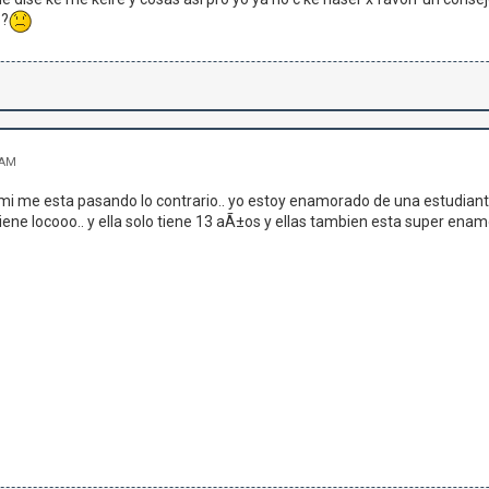
??
 AM
i me esta pasando lo contrario.. yo estoy enamorado de una estudiante
ne locooo.. y ella solo tiene 13 aÃ±os y ellas tambien esta super enam