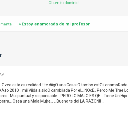
Obten tu dominio!
Estoy enamorada de mi profesor
timental
r
 AM
a.. Ozea esto es realidad..! te diigO una Cosa iO tambn estOii enamoRada 
 AÃ±o 2010 .. mii Viida a siidO cambiiada Por el... NOcE.. Peroo Me Trae 
lores.. Mui puntual y responsable... PERO LO MALO ES QE... Tiene Un Hijo
erra... Osea una Mala Mujre,,, .. Bueno te doi LA RAZON!! ...