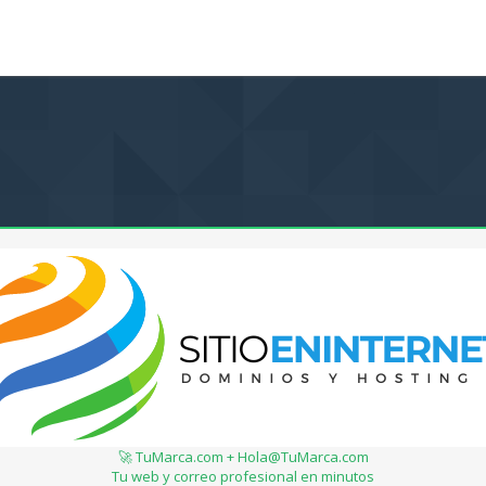
🚀 TuMarca.com + Hola@TuMarca.com
Tu web y correo profesional en minutos