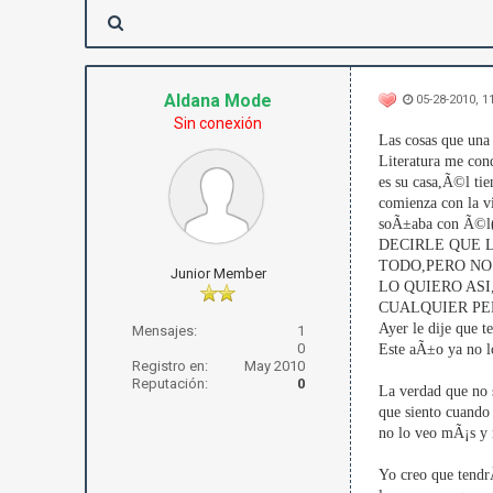
Aldana Mode
05-28-2010, 
Sin conexión
Las cosas que una
Literatura me co
es su casa,Ã©l ti
comienza con la v
soÃ±aba con Ã
DECIRLE QUE 
TODO,PERO NO
Junior Member
LO QUIERO AS
CUALQUIER PER
Ayer le dije que 
Mensajes:
1
0
Este aÃ±o ya no l
Registro en:
May 2010
Reputación:
0
La verdad que no 
que siento cuando
no lo veo mÃ¡s y
Yo creo que tendrÃ