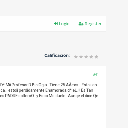
Login
Register
Calificación:
#91
D* Mii Profesor D BiolOgia.. Tiene 25 AÃ±os... Estoii en
Loca... estoii perdidamente Enamorada d* eL..!! Es Tan
 es PADRE solteroO...y Esoo Me duele.. Aunqe el dice Qe