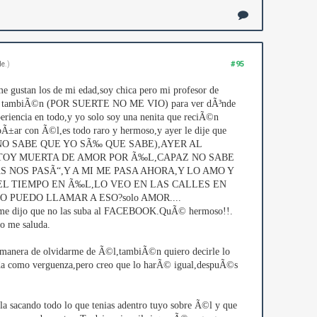
#95
de
.)
 gustan los de mi edad,soy chica pero mi profesor de
guido tambiÃ©n (POR SUERTE NO ME VIO) para ver dÃ³nde
eriencia en todo,y yo solo soy una nenita que reciÃ©n
Ã±ar con Ã©l,es todo raro y hermoso,y ayer le dije que
 NO SABE QUE YO SÃ‰ QUE SABE),AYER AL
STOY MUERTA DE AMOR POR Ã‰L,CAPAZ NO SABE
 NOS PASÃ“,Y A MI ME PASA AHORA,Y LO AMO Y
EL TIEMPO EN Ã‰L,LO VEO EN LAS CALLES EN
PUEDO LLAMAR A ESO?solo AMOR....
solo me dijo que no las suba al FACEBOOK.QuÃ© hermoso!!.
 o me saluda.
a manera de olvidarme de Ã©l,tambiÃ©n quiero decirle lo
e da como verguenza,pero creo que lo harÃ© igual,despuÃ©s
ila sacando todo lo que tenias adentro tuyo sobre Ã©l y que