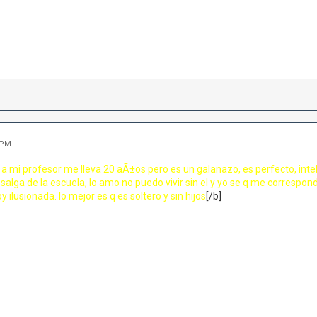
 PM
 mi profesor me lleva 20 aÃ±os pero es un galanazo, es perfecto, inteli
salga de la escuela, lo amo no puedo vivir sin el y yo se q me correspon
y ilusionada. lo mejor es q es soltero y sin hijos
[/b]