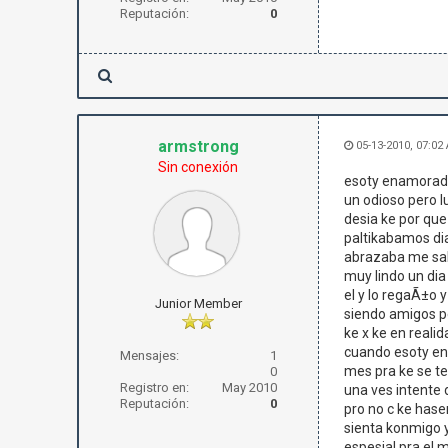
Reputación:
0
armstrong
05-13-2010, 07:02
Sin conexión
esoty enamorada 
un odioso pero l
desia ke por qu
paltikabamos dia
abrazaba me salu
muy lindo un dia
el y lo regaÃ±o 
Junior Member
siendo amigos pe
ke x ke en reali
cuando esoty eno
Mensajes:
1
mes pra ke se te
0
Registro en:
May 2010
una ves intente d
Reputación:
0
pro no c ke hase
sienta konmigo y
espesial pra el 