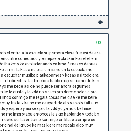
#93
 el entro a la escuela su primera clase fue asi de era
 encontre conectado y emepse a platikar kon el el em
 todo iba kmo ke evolucionando ya kmo 3 meses depues
e sin mi la klase no era lo mismo en la escuela me
 a escuchar musika platikabamos y kosas asi todo era
 a la directora la directora hablo muy seriamente kon
do y yo me kede asi de no puede ser ahora seguimos
ke le gusta y la vdd no c si es pra darme selos o pra
er lindo conmigo me regala cosas me dise ke me keire
uy triste x ke no me despedi de el y ya solo falta un
do y espero y asi sea pro la vdd yo ya no c ke haser
i el no me improtaba entonces le sigo hablando y todo bn
ota mucho su favoritismo konmigo en klase siempre se
riginal del grupo ke mas kiere me regalo algo muy
ejo ke ya no se ke haser ustedes ke em