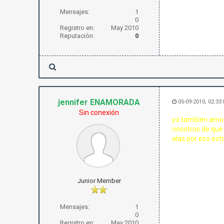
Mensajes:
1
0
Registro en:
May 2010
Reputación:
0
jennifer ENAMORADA
05-09-2010, 02:33
Sin conexión
yo tambien amo a
nosotros de que 
alas por eso esto
Junior Member
Mensajes:
1
0
Registro en:
May 2010