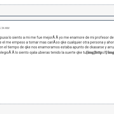
5:34 AM
! puxa lo siento a mi me fue mejorÂ Â yo me enamore de mi profesor de
de el me empeso a tomar mas cariÃ±o qke cualquier otra persona y ahor
l en el tiempo de qke nos enamoramos estaba apunto de ckasarse y arr
[img]http://[/img
legioÂ Â lo siento ojala ubieras tenido la suerte qke tu