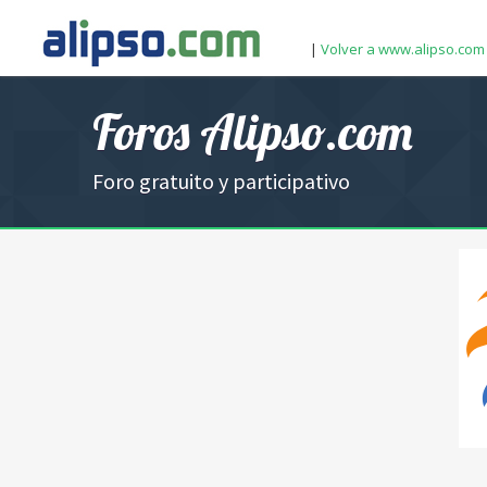
|
Volver a www.alipso.com
Foros Alipso.com
Foro gratuito y participativo