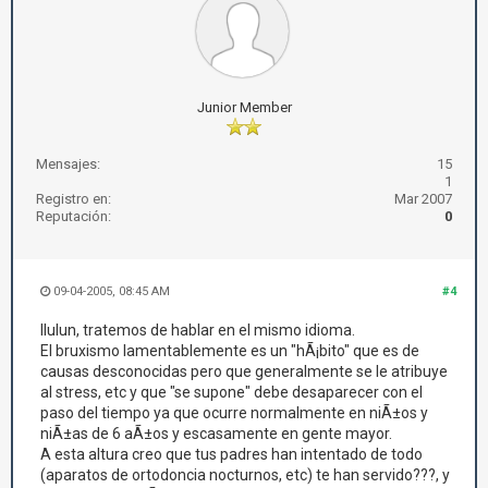
Junior Member
Mensajes:
15
1
Registro en:
Mar 2007
Reputación:
0
09-04-2005, 08:45 AM
#4
llulun, tratemos de hablar en el mismo idioma.
El bruxismo lamentablemente es un "hÃ¡bito" que es de
causas desconocidas pero que generalmente se le atribuye
al stress, etc y que "se supone" debe desaparecer con el
paso del tiempo ya que ocurre normalmente en niÃ±os y
niÃ±as de 6 aÃ±os y escasamente en gente mayor.
A esta altura creo que tus padres han intentado de todo
(aparatos de ortodoncia nocturnos, etc) te han servido???, y