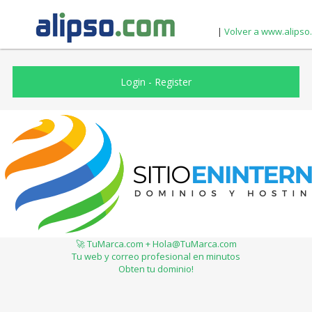
|
Volver a www.alipso
Login
-
Register
🚀 TuMarca.com + Hola@TuMarca.com
Tu web y correo profesional en minutos
Obten tu dominio!