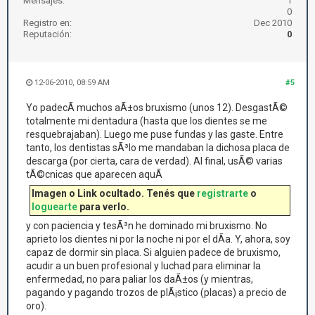
Mensajes:
1
0
Registro en:
Dec 2010
Reputación:
0
12-06-2010, 08:59 AM
#5
Yo padecÃ­ muchos aÃ±os bruxismo (unos 12). DesgastÃ©
totalmente mi dentadura (hasta que los dientes se me
resquebrajaban). Luego me puse fundas y las gaste. Entre
tanto, los dentistas sÃ³lo me mandaban la dichosa placa de
descarga (por cierta, cara de verdad). Al final, usÃ© varias
tÃ©cnicas que aparecen aquÃ­
Imagen o Link ocultado. Tenés que
registrarte
o
loguearte
para verlo.
y con paciencia y tesÃ³n he dominado mi bruxismo. No
aprieto los dientes ni por la noche ni por el dÃ­a. Y, ahora, soy
capaz de dormir sin placa. Si alguien padece de bruxismo,
acudir a un buen profesional y luchad para eliminar la
enfermedad, no para paliar los daÃ±os (y mientras,
pagando y pagando trozos de plÃ¡stico (placas) a precio de
oro).