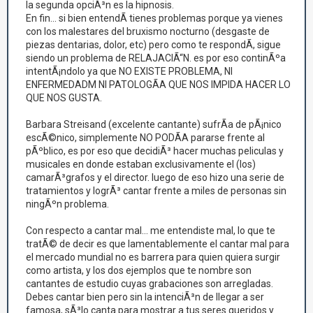
la segunda opciÃ³n es la hipnosis.
En fin... si bien entendÃ­ tienes problemas porque ya vienes
con los malestares del bruxismo nocturno (desgaste de
piezas dentarias, dolor, etc) pero como te respondÃ­, sigue
siendo un problema de RELAJACIÃ“N. es por eso continÃºa
intentÃ¡ndolo ya que NO EXISTE PROBLEMA, NI
ENFERMEDADM NI PATOLOGÃA QUE NOS IMPIDA HACER LO
QUE NOS GUSTA.
Barbara Streisand (excelente cantante) sufrÃ­a de pÃ¡nico
escÃ©nico, simplemente NO PODÃA pararse frente al
pÃºblico, es por eso que decidiÃ³ hacer muchas peliculas y
musicales en donde estaban exclusivamente el (los)
camarÃ³grafos y el director. luego de eso hizo una serie de
tratamientos y logrÃ³ cantar frente a miles de personas sin
ningÃºn problema.
Con respecto a cantar mal... me entendiste mal, lo que te
tratÃ© de decir es que lamentablemente el cantar mal para
el mercado mundial no es barrera para quien quiera surgir
como artista, y los dos ejemplos que te nombre son
cantantes de estudio cuyas grabaciones son arregladas.
Debes cantar bien pero sin la intenciÃ³n de llegar a ser
famosa, sÃ³lo canta para mostrar a tus seres queridos y