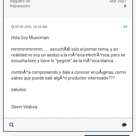
Registro en:
Mar 2007
Reputación:
0
09-04-2005, 08:28 AM
#3
Hola Soy Musicman...
mmmmmmmm....... escuchÃ© solo el primer tema, y en
realidad no soy un asiduo a la mÃºsica electrÃ³nica, pero se
escucha bien y tiene lo "pegote" de la mÃºsica blanca
continÃºa componiendo y dala a conocer en pÃ¡ginas, como
sabes que puede salir algÃºn productor interesado???
saludos
Glenn Vilaboa