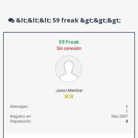
&lt;&lt;&lt; 59 freak &gt;&gt;&gt;
59 Freak
Sin conexión
Junior Member
Mensajes:
2
1
Registro en:
Mar 2007
Reputación:
0