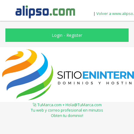
|
Volver a www.alipso
Login
-
Register
🚀 TuMarca.com + Hola@TuMarca.com
Tu web y correo profesional en minutos
Obten tu dominio!