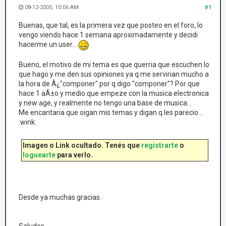
08-12-2005, 10:06 AM
#1
Buenas, que tal, es la primera vez que posteo en el foro, lo
vengo viendo hace 1 semana aproximadamente y decidi
hacerme un user...
Bueno, el motivo de mi tema es que querria que escuchen lo
que hago y me den sus opiniones ya q me servirian mucho a
la hora de Â¿"componer" por q digo "componer"? Por que
hace 1 aÃ±o y medio que empeze con la musica electronica
y new age, y realmente no tengo una base de musica...
Me encantaria que oigan mis temas y digan q les parecio...
:wink:
Imagen o Link ocultado. Tenés que
registrarte
o
loguearte
para verlo.
Desde ya muchas gracias.