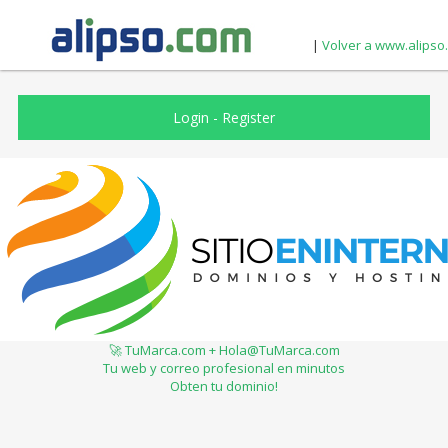
|
Volver a www.alipso
Login
-
Register
🚀 TuMarca.com + Hola@TuMarca.com
Tu web y correo profesional en minutos
Obten tu dominio!