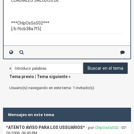
CORDIALES SALUDOS DE :
***ChIpOsSsS02***
[/b:f6cb38a7f5]
«
Tema previo
|
Tema siguiente
»
Usuario(s) navegando en este tema: 1 invitado(s)
Mensajes en este tema
*ATENTO AVISO PARA LOS USSUARIOS*
- por
ChIpOsSsS02
- 07-
26-2006, 06:45 PM