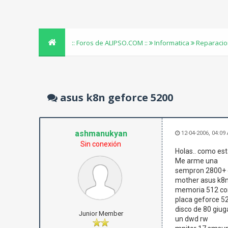
:: Foros de ALIPSO.COM ::
Informatica
Reparacio
asus k8n geforce 5200
ashmanukyan
12-04-2006, 04:09
Sin conexión
Holas.. como esta
Me arme una
sempron 2800+ 
mother asus k8n
memoria 512 co
placa geforce 5
disco de 80 giug
Junior Member
un dwd rw