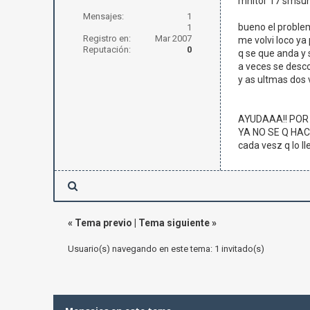
mnitor 17 smsu
Mensajes:
1
bueno el problem
1
Registro en:
Mar 2007
me volvi loco ya
Reputación:
0
q se que anda y 
a veces se desco
y as ultmas dos
AYUDAAA!! POR 
YA NO SE Q HAC
cada vesz q lo l
«
Tema previo
|
Tema siguiente
»
Usuario(s) navegando en este tema: 1 invitado(s)