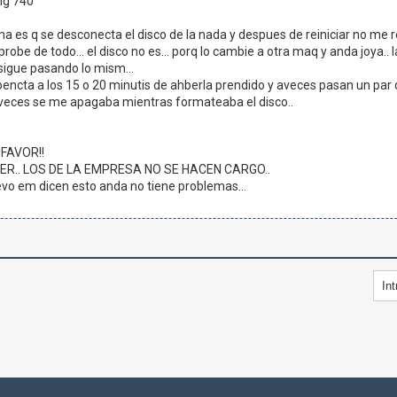
ng 740
a es q se desconecta el disco de la nada y despues de reiniciar no me re
 probe de todo... el disco no es... porq lo cambie a otra maq y anda joy
sigue pasando lo mism...
encta a los 15 o 20 minutis de ahberla prendido y aveces pasan un par d
 veces se me apagaba mientras formateaba el disco..
FAVOR!!
ER.. LOS DE LA EMPRESA NO SE HACEN CARGO..
levo em dicen esto anda no tiene problemas...