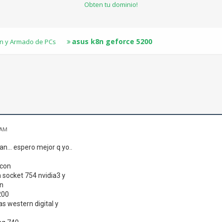
Obten tu dominio!
asus k8n geforce 5200
n y Armado de PCs
 AM
n... espero mejor q yo..
con
 socket 754 nvidia3 y
n
200
as western digital y