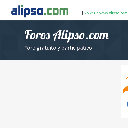
|
Volver a www.alipso.com
Foros Alipso.com
Foro gratuito y participativo