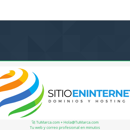
🚀 TuMarca.com + Hola@TuMarca.com
Tu web y correo profesional en minutos