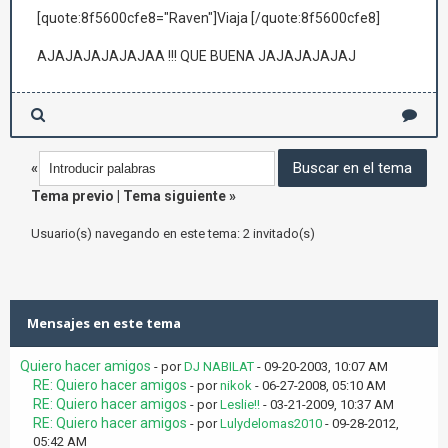
[quote:8f5600cfe8="Raven"]Viaja [/quote:8f5600cfe8]
AJAJAJAJAJAJAA !!! QUE BUENA JAJAJAJAJAJ
«
Tema previo
|
Tema siguiente
»
Usuario(s) navegando en este tema: 2 invitado(s)
Mensajes en este tema
Quiero hacer amigos
- por
DJ NABILAT
- 09-20-2003, 10:07 AM
RE: Quiero hacer amigos
- por
nikok
- 06-27-2008, 05:10 AM
RE: Quiero hacer amigos
- por
Leslie!!
- 03-21-2009, 10:37 AM
RE: Quiero hacer amigos
- por
Lulydelomas2010
- 09-28-2012,
05:42 AM