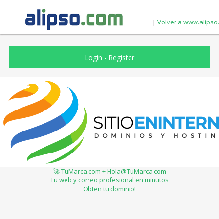
|
Volver a www.alipso
Login
-
Register
🚀 TuMarca.com + Hola@TuMarca.com
Tu web y correo profesional en minutos
Obten tu dominio!