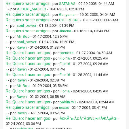
Re: quiero hacer amigos
- por
SATANAS
- 09-29-2003, 04:44 AM
-
- por
ALBERT_MASTER
- 10-01-2003, 02:16 PM
Re: quiero hacer amigos
- por
Ganyaman
- 10-02-2003, 04:04 AM
Re: quiero hacer amigos
- por
CYBERTIGRE
- 10-31-2003, 08:45 AM
-
- por
soul_power
- 01-13-2004, 01:39 PM
Re: quiero hacer amigos
- por
Jimena
- 01-16-2004, 03:43 PM
-
- por
Mr_Boo
- 01-17-2004, 12:36 PM
-
- por
soul_power
- 01-24-2004, 12:50 PM
-
- por
Raven
- 01-24-2004, 01:33 PM
Re: Quiero hacer amigos
- por
brendita
- 01-27-2004, 04:50 AM
Re: Quiero hacer amigos
- por
Flor16
- 01-27-2004, 09:25 AM
Re: Quiero hacer amigos
- por
Flor16
- 01-27-2004, 09:26 AM
-
- por
Raven
- 01-27-2004, 03:14 PM
Re: Quiero hacer amigos
- por
Flor16
- 01-28-2004, 11:44 AM
-
- por
Raven
- 01-28-2004, 02:38 PM
-
- por
Mr_Boo
- 01-29-2004, 03:56 PM
Re: Quiero hacer amigos
- por
Flor16
- 02-01-2004, 04:35 AM
-
- por
Raven
- 02-02-2004, 06:58 AM
Re: Quiero hacer amigos
- por
pablin791
- 02-03-2004, 02:44 AM
Re: quiero hacer amigos
- por
nexus
- 02-17-2004, 03:41 PM
-
- por
Raven
- 02-17-2004, 03:52 PM
Re: Quiero hacer amigos
- por
Â¤kÃ¯mÂ¤Â¯Â¤Wâ‚¬ntÂ®ÂµÂ¤
-
02-24-2004, 03:06 PM