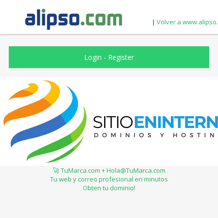
|
Volver a www.alipso
Login
-
Register
🚀 TuMarca.com + Hola@TuMarca.com
Tu web y correo profesional en minutos
Obten tu dominio!