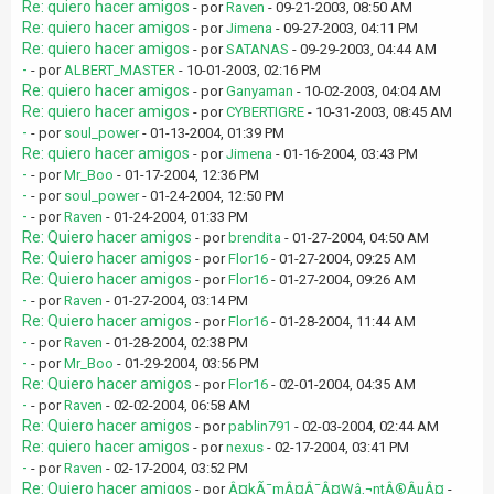
Re: quiero hacer amigos
- por
Raven
- 09-21-2003, 08:50 AM
Re: quiero hacer amigos
- por
Jimena
- 09-27-2003, 04:11 PM
Re: quiero hacer amigos
- por
SATANAS
- 09-29-2003, 04:44 AM
-
- por
ALBERT_MASTER
- 10-01-2003, 02:16 PM
Re: quiero hacer amigos
- por
Ganyaman
- 10-02-2003, 04:04 AM
Re: quiero hacer amigos
- por
CYBERTIGRE
- 10-31-2003, 08:45 AM
-
- por
soul_power
- 01-13-2004, 01:39 PM
Re: quiero hacer amigos
- por
Jimena
- 01-16-2004, 03:43 PM
-
- por
Mr_Boo
- 01-17-2004, 12:36 PM
-
- por
soul_power
- 01-24-2004, 12:50 PM
-
- por
Raven
- 01-24-2004, 01:33 PM
Re: Quiero hacer amigos
- por
brendita
- 01-27-2004, 04:50 AM
Re: Quiero hacer amigos
- por
Flor16
- 01-27-2004, 09:25 AM
Re: Quiero hacer amigos
- por
Flor16
- 01-27-2004, 09:26 AM
-
- por
Raven
- 01-27-2004, 03:14 PM
Re: Quiero hacer amigos
- por
Flor16
- 01-28-2004, 11:44 AM
-
- por
Raven
- 01-28-2004, 02:38 PM
-
- por
Mr_Boo
- 01-29-2004, 03:56 PM
Re: Quiero hacer amigos
- por
Flor16
- 02-01-2004, 04:35 AM
-
- por
Raven
- 02-02-2004, 06:58 AM
Re: Quiero hacer amigos
- por
pablin791
- 02-03-2004, 02:44 AM
Re: quiero hacer amigos
- por
nexus
- 02-17-2004, 03:41 PM
-
- por
Raven
- 02-17-2004, 03:52 PM
Re: Quiero hacer amigos
- por
Â¤kÃ¯mÂ¤Â¯Â¤Wâ‚¬ntÂ®ÂµÂ¤
-