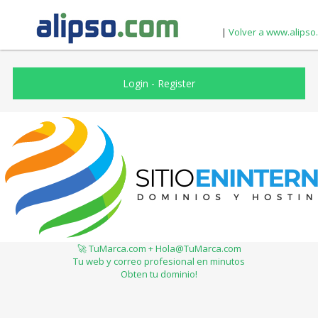
|
Volver a www.alipso
Login
-
Register
🚀 TuMarca.com + Hola@TuMarca.com
Tu web y correo profesional en minutos
Obten tu dominio!