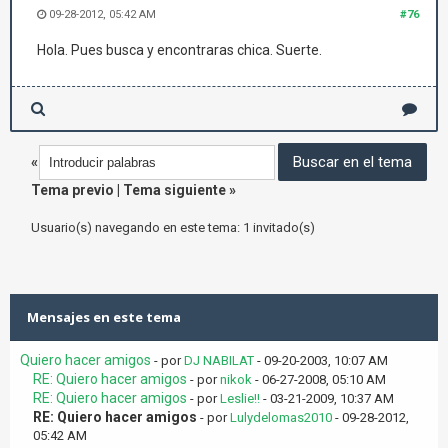
09-28-2012, 05:42 AM
#76
Hola. Pues busca y encontraras chica. Suerte.
«
Tema previo
|
Tema siguiente
»
Usuario(s) navegando en este tema: 1 invitado(s)
Mensajes en este tema
Quiero hacer amigos
- por
DJ NABILAT
- 09-20-2003, 10:07 AM
RE: Quiero hacer amigos
- por
nikok
- 06-27-2008, 05:10 AM
RE: Quiero hacer amigos
- por
Leslie!!
- 03-21-2009, 10:37 AM
RE: Quiero hacer amigos
- por
Lulydelomas2010
- 09-28-2012,
05:42 AM