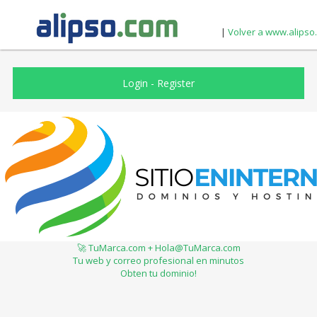
|
Volver a www.alipso
Login
-
Register
🚀 TuMarca.com + Hola@TuMarca.com
Tu web y correo profesional en minutos
Obten tu dominio!