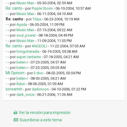
-
- por
Music Man
- 05-30-2004, 02:59 AM
Re: canto
- por
Purple Storm
- 06-10-2004, 10:57 AM
-
- por
Music Man
- 06-11-2004, 04:10 AM
Re: canto
- por
Tidux
- 06-23-2004, 10:19 AM
-
- por
Ayuda
- 06-30-2004, 11:09 PM
-
- por
Music Man
- 07-15-2004, 09:22 AM
-
- por
soul_power
- 08-18-2004, 04:49 PM
-
- por
Music Man
- 11-09-2004, 11:05 PM
Re: canto
- por
ANCECILI
- 11-22-2004, 07:05 AM
-
- por
hongoheredia
- 06-19-2005, 05:08 AM
-
- por
super cantante
- 07-18-2005, 04:21 AM
-
- por
belen-r
- 07-23-2005, 04:57 AM
-
- por
belen-r
- 07-23-2005, 05:05 AM
Mi Opinion
- por
il divo
- 08-02-2005, 03:04 PM
-
- por
belen-r
- 08-03-2005, 04:21 AM
-
- por
llulun
- 08-06-2005, 01:09 AM
screamin
- por
darkmoon
- 04-10-2006, 01:22 PM
-
- por
dark_voice
- 06-21-2006, 11:36 AM
Ver la versión para impresión
Suscribirse a este tema