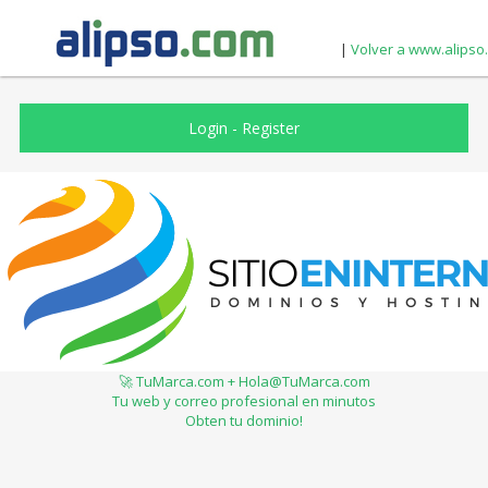
|
Volver a www.alipso
Login
-
Register
🚀 TuMarca.com + Hola@TuMarca.com
Tu web y correo profesional en minutos
Obten tu dominio!