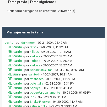
Tema previo
|
Tema siguiente
»
Usuario(s) navegando en este tema: 2 invitado(s)
Mensajes en este tema
canto
- por
darkmoon
- 02-21-2004, 05:49 AM
RE: canto
- por
Shy*
- 09-05-2007, 11:32 PM
RE: canto
- por
nillo90
- 09-06-2007, 12:18 AM
RE: canto
- por
kkrloss
- 09-06-2007, 12:23 AM
RE: canto
- por
kkrloss
- 09-06-2007, 12:26 AM
RE: canto
- por
kkrloss
- 09-06-2007, 12:27 AM
RE: canto
- por
SebastianGuitar
- 10-04-2007, 08:53 AM
RE: juan
- por
juanito44
- 10-21-2007, 10:21 AM
RE: canto
- por
tatancaes
- 01-11-2008, 11:29 PM
RE: canto
- por
belen_djv
- 02-28-2008, 12:31 PM
RE: canto
- por
papuya
- 08-28-2008, 11:41 AM
RE: canto
- por
pequeÃ±osaltamonte
- 10-01-2008, 01:09 PM
RE: canto
- por
jgc
- 03-26-2009, 02:11 AM
RE: canto
- por
Snake Plissken
- 04-30-2009, 11:47 AM
RE: canto
- por
astral night
- 05-05-2009, 10:33 AM