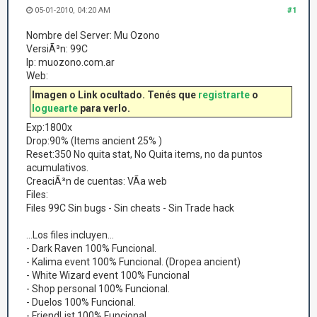
05-01-2010, 04:20 AM
#1
Nombre del Server: Mu Ozono
VersiÃ³n: 99C
Ip: muozono.com.ar
Web:
Imagen o Link ocultado. Tenés que
registrarte
o
loguearte
para verlo.
Exp:1800x
Drop:90% (Items ancient 25% )
Reset:350 No quita stat, No Quita items, no da puntos
acumulativos.
CreaciÃ³n de cuentas: VÃ­a web
Files:
Files 99C Sin bugs - Sin cheats - Sin Trade hack
...Los files incluyen...
- Dark Raven 100% Funcional.
- Kalima event 100% Funcional. (Dropea ancient)
- White Wizard event 100% Funcional
- Shop personal 100% Funcional.
- Duelos 100% Funcional.
- FriendList 100% Funcional.