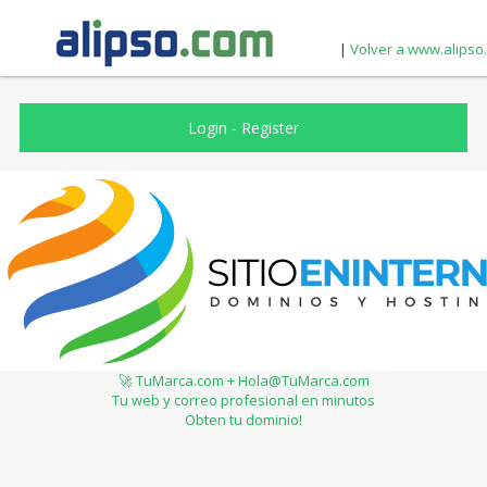
|
Volver a www.alipso
Login
-
Register
🚀 TuMarca.com + Hola@TuMarca.com
Tu web y correo profesional en minutos
Obten tu dominio!