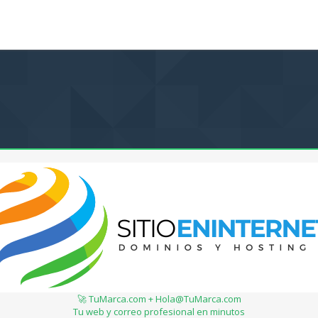
🚀 TuMarca.com + Hola@TuMarca.com
Tu web y correo profesional en minutos