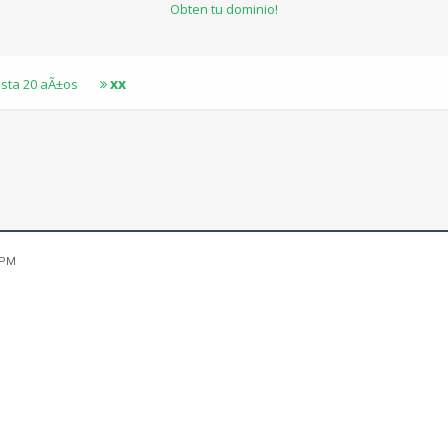
Obten tu dominio!
xx
sta 20 aÃ±os
 PM