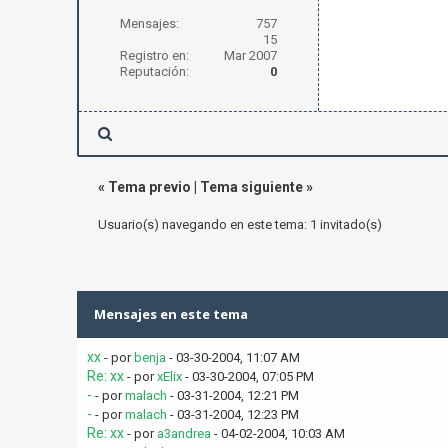
Mensajes:
757
15
Registro en:
Mar 2007
Reputación:
0
«
Tema previo
|
Tema siguiente
»
Usuario(s) navegando en este tema: 1 invitado(s)
Mensajes en este tema
xx
- por
benja
- 03-30-2004, 11:07 AM
Re: xx
- por
xElix
- 03-30-2004, 07:05 PM
-
- por
malach
- 03-31-2004, 12:21 PM
-
- por
malach
- 03-31-2004, 12:23 PM
Re: xx
- por
a3andrea
- 04-02-2004, 10:03 AM