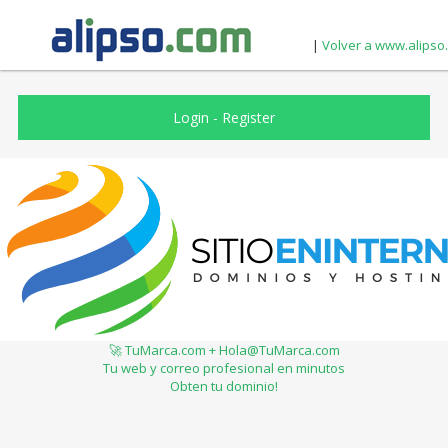
|
Volver a www.alipso
Login
-
Register
🚀 TuMarca.com + Hola@TuMarca.com
Tu web y correo profesional en minutos
Obten tu dominio!