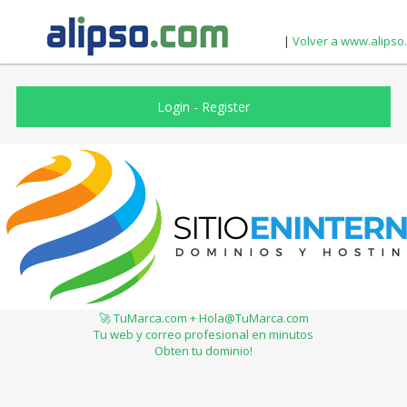
|
Volver a www.alipso
Login
-
Register
🚀 TuMarca.com + Hola@TuMarca.com
Tu web y correo profesional en minutos
Obten tu dominio!