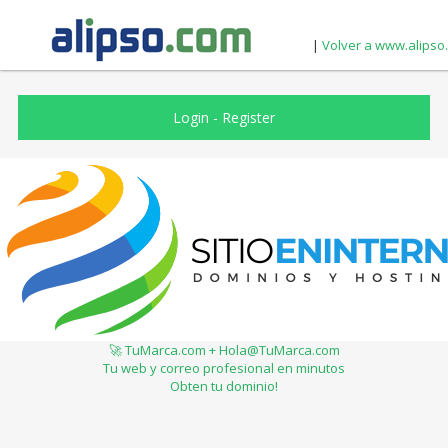
|
Volver a www.alipso
Login
-
Register
🚀 TuMarca.com + Hola@TuMarca.com
Tu web y correo profesional en minutos
Obten tu dominio!