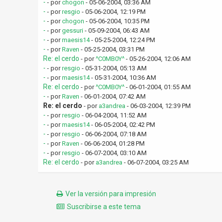
-
- por
chogon
- 05-06-2004, 03:36 AM
-
- por
resgio
- 05-06-2004, 12:19 PM
-
- por
chogon
- 05-06-2004, 10:35 PM
-
- por
gessuri
- 05-09-2004, 06:43 AM
-
- por
maesis14
- 05-25-2004, 12:24 PM
-
- por
Raven
- 05-25-2004, 03:31 PM
Re: el cerdo
- por
^C0MB0Y^
- 05-26-2004, 12:06 AM
-
- por
resgio
- 05-31-2004, 05:13 AM
-
- por
maesis14
- 05-31-2004, 10:36 AM
Re: el cerdo
- por
^C0MB0Y^
- 06-01-2004, 01:55 AM
-
- por
Raven
- 06-01-2004, 07:42 AM
Re: el cerdo
- por
a3andrea
- 06-03-2004, 12:39 PM
-
- por
resgio
- 06-04-2004, 11:52 AM
-
- por
maesis14
- 06-05-2004, 02:42 PM
-
- por
resgio
- 06-06-2004, 07:18 AM
-
- por
Raven
- 06-06-2004, 01:28 PM
-
- por
resgio
- 06-07-2004, 03:10 AM
Re: el cerdo
- por
a3andrea
- 06-07-2004, 03:25 AM
Ver la versión para impresión
Suscribirse a este tema