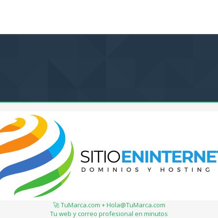
🚀 TuMarca.com + Hola@TuMarca.com
Tu web y correo profesional en minutos