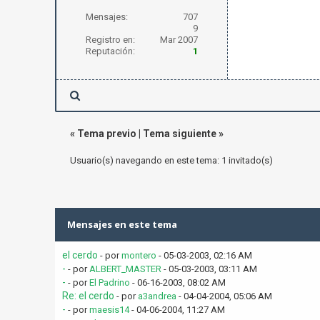
Mensajes:
707
9
Registro en:
Mar 2007
Reputación:
1
«
Tema previo
|
Tema siguiente
»
Usuario(s) navegando en este tema: 1 invitado(s)
Mensajes en este tema
el cerdo
- por
montero
- 05-03-2003, 02:16 AM
-
- por
ALBERT_MASTER
- 05-03-2003, 03:11 AM
-
- por
El Padrino
- 06-16-2003, 08:02 AM
Re: el cerdo
- por
a3andrea
- 04-04-2004, 05:06 AM
-
- por
maesis14
- 04-06-2004, 11:27 AM