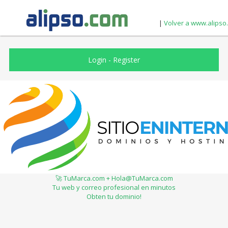
|
Volver a www.alipso
Login
-
Register
🚀 TuMarca.com + Hola@TuMarca.com
Tu web y correo profesional en minutos
Obten tu dominio!