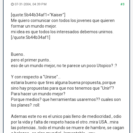
07-31-2004, 04:39 PM
#3
[quote:5b44b34af1="Kaiser"]
Me quiero comunicar con todos los jovenes que quieren
formar un mundo mejor.
mi idea es que todos los interesados debemos unirnos.
[/quote:5b44b34af1]
Bueno..
pero el primer punto..
eso de un mundo mejor, no te parece un poco Utopico? :?
Y con respecto a "Unirse"...
estaria bueno que tires alguna buena propuesta, porque
sino hay propuestas para que nos tenemos que "Unir!"?
Para hacer un mundo mejor?
Porque medios? que herramientas usaremos?? cuales son
los planes? :roll:
Ademas este no es el unico pais lleno de mediocridad , odio
por la vida y falta de respeto hacia el otro..mira USA...mira
las potencias...todo el mundo se muere de hambre, se cagan