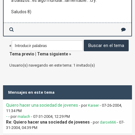
a balazos...es algo mundial...lamentable.. :cry:
Saludos 8)
«
Tema previo
|
Tema siguiente
»
Usuario(s) navegando en este tema: 1 invitado(s)
Mensajes en este tema
Quiero hacer una sociedad de jovenes
- por
Kaiser
- 07-26-2004,
11:34 PM
-
- por
malach
- 07-31-2004, 12:29 PM
Re: Quiero hacer una sociedad de jovenes
- por
darox666
- 07-
31-2004, 04:39 PM