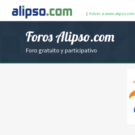
|
Volver a www.alipso.com
Foros Alipso.com
Foro gratuito y participativo