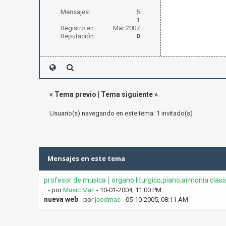
Mensajes:
5
1
Registro en:
Mar 2007
Reputación:
0
«
Tema previo
|
Tema siguiente
»
Usuario(s) navegando en este tema: 1 invitado(s)
Mensajes en este tema
profesor de musica ( organo liturgico,piano,armonia clasi
-
- por
Music Man
- 10-01-2004, 11:00 PM
nueva web
- por
jaodmac
- 05-10-2005, 08:11 AM