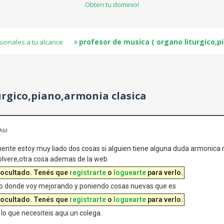
Obten tu dominio!
profesor de musica ( organo liturgico,p
sionales a tu alcance
urgico,piano,armonia clasica
 AM
ente estoy muy liado dos cosas si alguien tiene alguna duda armonic
solvere,otra cosa ademas de la web
 ocultado. Tenés que
registrarte
o
loguearte
para verlo.
o donde voy mejorando y poniendo cosas nuevas que es
 ocultado. Tenés que
registrarte
o
loguearte
para verlo.
 lo que necesiteis aqui un colega.