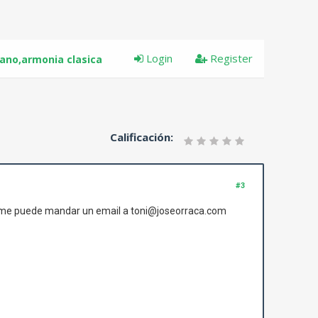
Login
Register
iano,armonia clasica
Calificación:
#3
a me puede mandar un email a toni@joseorraca.com