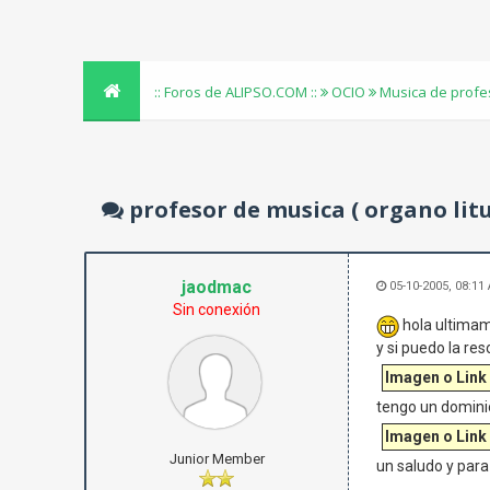
:: Foros de ALIPSO.COM ::
OCIO
Musica de profe
profesor de musica ( organo lit
jaodmac
05-10-2005, 08:11
Sin conexión
hola ultimam
y si puedo la re
Imagen o Link
tengo un domini
Imagen o Link
Junior Member
un saludo y para