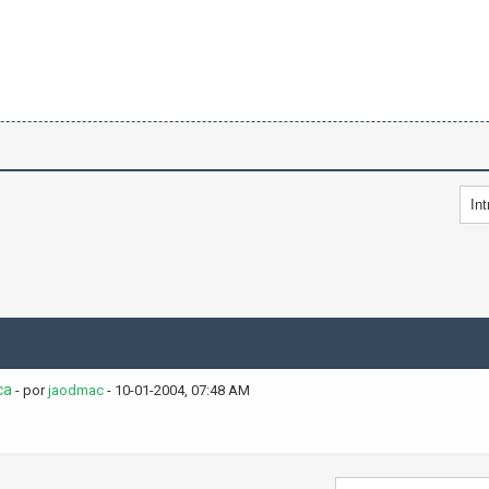
ca
- por
jaodmac
- 10-01-2004, 07:48 AM