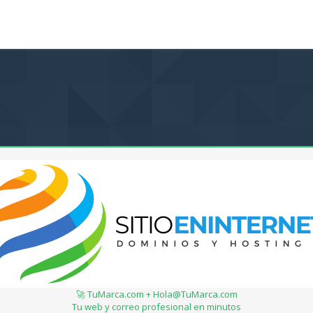
🚀 TuMarca.com + Hola@TuMarca.com
Tu web y correo profesional en minutos