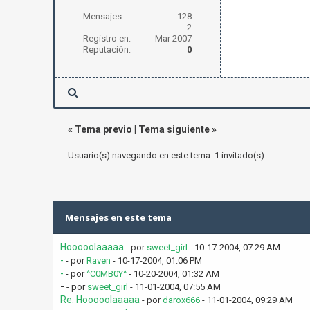
Mensajes:
128
2
Registro en:
Mar 2007
Reputación:
0
«
Tema previo
|
Tema siguiente
»
Usuario(s) navegando en este tema: 1 invitado(s)
Mensajes en este tema
Hooooolaaaaa
- por
sweet_girl
- 10-17-2004, 07:29 AM
-
- por
Raven
- 10-17-2004, 01:06 PM
-
- por
^C0MB0Y^
- 10-20-2004, 01:32 AM
-
- por
sweet_girl
- 11-01-2004, 07:55 AM
Re: Hooooolaaaaa
- por
darox666
- 11-01-2004, 09:29 AM