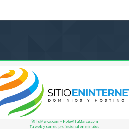
🚀 TuMarca.com + Hola@TuMarca.com
Tu web y correo profesional en minutos