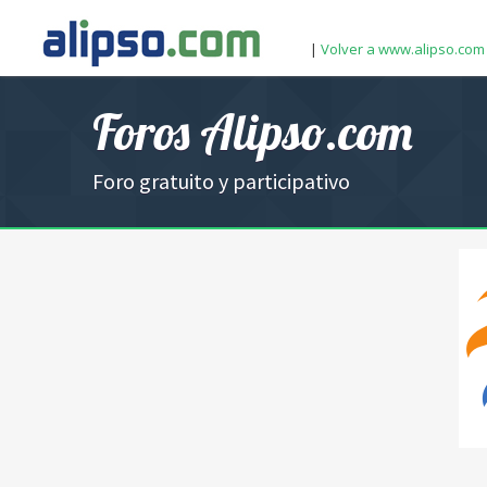
|
Volver a www.alipso.com
Foros Alipso.com
Foro gratuito y participativo