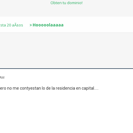
Obten tu dominio!
Hooooolaaaaa
sta 20 aÃ±os
 AM
ero no me contyestan lo de la residencia en capital.....