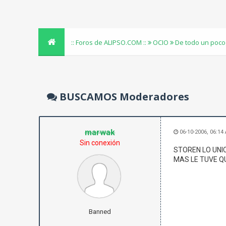
:: Foros de ALIPSO.COM ::
OCIO
De todo un poco
BUSCAMOS Moderadores
marwak
06-10-2006, 06:14
Sin conexión
STOREN LO UNI
MAS LE TUVE Q
Banned