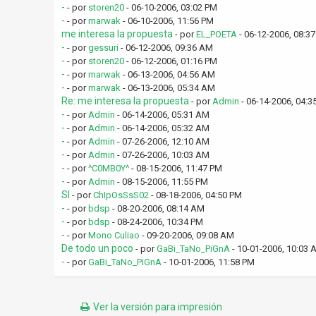
-
- por
storen20
- 06-10-2006, 03:02 PM
-
- por
marwak
- 06-10-2006, 11:56 PM
me interesa la propuesta
- por
EL_POETA
- 06-12-2006, 08:3
-
- por
gessuri
- 06-12-2006, 09:36 AM
-
- por
storen20
- 06-12-2006, 01:16 PM
-
- por
marwak
- 06-13-2006, 04:56 AM
-
- por
marwak
- 06-13-2006, 05:34 AM
Re: me interesa la propuesta
- por
Admin
- 06-14-2006, 04:
-
- por
Admin
- 06-14-2006, 05:31 AM
-
- por
Admin
- 06-14-2006, 05:32 AM
-
- por
Admin
- 07-26-2006, 12:10 AM
-
- por
Admin
- 07-26-2006, 10:03 AM
-
- por
^C0MB0Y^
- 08-15-2006, 11:47 PM
-
- por
Admin
- 08-15-2006, 11:55 PM
SI
- por
ChIpOsSsS02
- 08-18-2006, 04:50 PM
-
- por
bdsp
- 08-20-2006, 08:14 AM
-
- por
bdsp
- 08-24-2006, 10:34 PM
-
- por
Mono Culiao
- 09-20-2006, 09:08 AM
De todo un poco
- por
GaBi_TaNo_PiGnA
- 10-01-2006, 10:03 
-
- por
GaBi_TaNo_PiGnA
- 10-01-2006, 11:58 PM
Ver la versión para impresión