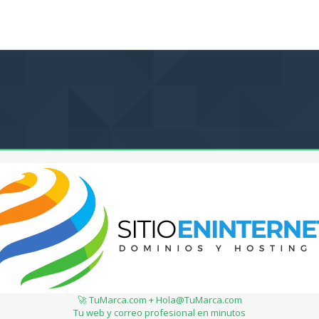
🚀 TuMarca.com + Hola@TuMarca.com
Tu web y correo profesional en minutos