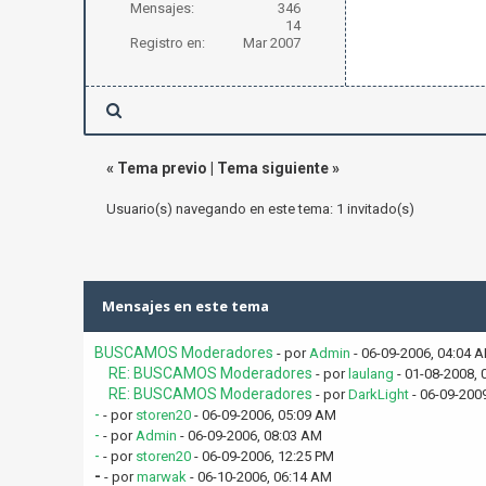
Mensajes:
346
14
Registro en:
Mar 2007
«
Tema previo
|
Tema siguiente
»
Usuario(s) navegando en este tema: 1 invitado(s)
Mensajes en este tema
BUSCAMOS Moderadores
- por
Admin
- 06-09-2006, 04:04 
RE: BUSCAMOS Moderadores
- por
laulang
- 01-08-2008, 
RE: BUSCAMOS Moderadores
- por
DarkLight
- 06-09-200
-
- por
storen20
- 06-09-2006, 05:09 AM
-
- por
Admin
- 06-09-2006, 08:03 AM
-
- por
storen20
- 06-09-2006, 12:25 PM
-
- por
marwak
- 06-10-2006, 06:14 AM