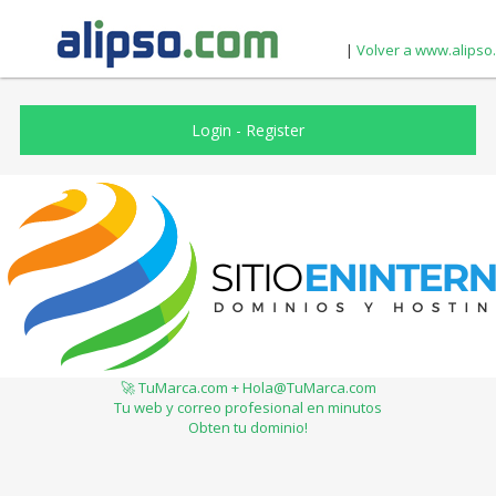
|
Volver a www.alipso
Login
-
Register
🚀 TuMarca.com + Hola@TuMarca.com
Tu web y correo profesional en minutos
Obten tu dominio!