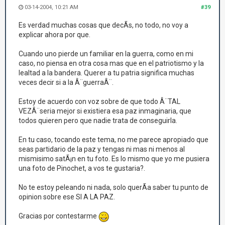
03-14-2004, 10:21 AM
#39
Es verdad muchas cosas que decÃ­s, no todo, no voy a
explicar ahora por que.
Cuando uno pierde un familiar en la guerra, como en mi
caso, no piensa en otra cosa mas que en el patriotismo y la
lealtad a la bandera. Querer a tu patria significa muchas
veces decir si a la Â¨guerraÂ¨.
Estoy de acuerdo con voz sobre de que todo Â¨TAL
VEZÂ¨seria mejor si existiera esa paz inmaginaria, que
todos quieren pero que nadie trata de conseguirla.
En tu caso, tocando este tema, no me parece apropiado que
seas partidario de la paz y tengas ni mas ni menos al
mismisimo satÃ¡n en tu foto. Es lo mismo que yo me pusiera
una foto de Pinochet, a vos te gustaria?.
No te estoy peleando ni nada, solo querÃ­a saber tu punto de
opinion sobre ese SI A LA PAZ.
Gracias por contestarme