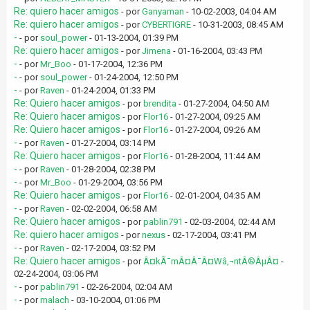
Re: quiero hacer amigos
- por
Ganyaman
- 10-02-2003, 04:04 AM
Re: quiero hacer amigos
- por
CYBERTIGRE
- 10-31-2003, 08:45 AM
-
- por
soul_power
- 01-13-2004, 01:39 PM
Re: quiero hacer amigos
- por
Jimena
- 01-16-2004, 03:43 PM
-
- por
Mr_Boo
- 01-17-2004, 12:36 PM
-
- por
soul_power
- 01-24-2004, 12:50 PM
-
- por
Raven
- 01-24-2004, 01:33 PM
Re: Quiero hacer amigos
- por
brendita
- 01-27-2004, 04:50 AM
Re: Quiero hacer amigos
- por
Flor16
- 01-27-2004, 09:25 AM
Re: Quiero hacer amigos
- por
Flor16
- 01-27-2004, 09:26 AM
-
- por
Raven
- 01-27-2004, 03:14 PM
Re: Quiero hacer amigos
- por
Flor16
- 01-28-2004, 11:44 AM
-
- por
Raven
- 01-28-2004, 02:38 PM
-
- por
Mr_Boo
- 01-29-2004, 03:56 PM
Re: Quiero hacer amigos
- por
Flor16
- 02-01-2004, 04:35 AM
-
- por
Raven
- 02-02-2004, 06:58 AM
Re: Quiero hacer amigos
- por
pablin791
- 02-03-2004, 02:44 AM
Re: quiero hacer amigos
- por
nexus
- 02-17-2004, 03:41 PM
-
- por
Raven
- 02-17-2004, 03:52 PM
Re: Quiero hacer amigos
- por
Â¤kÃ¯mÂ¤Â¯Â¤Wâ‚¬ntÂ®ÂµÂ¤
-
02-24-2004, 03:06 PM
-
- por
pablin791
- 02-26-2004, 02:04 AM
-
- por
malach
- 03-10-2004, 01:06 PM