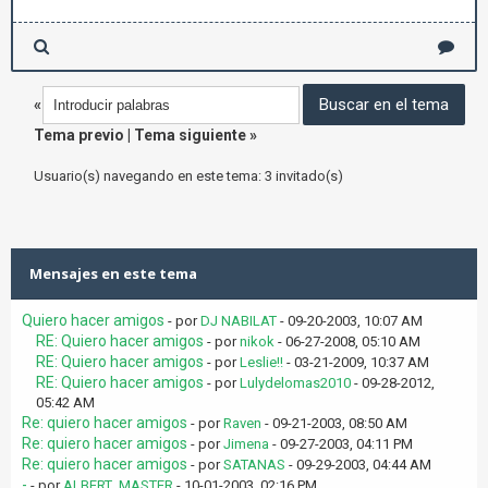
«
Tema previo
|
Tema siguiente
»
Usuario(s) navegando en este tema: 3 invitado(s)
Mensajes en este tema
Quiero hacer amigos
- por
DJ NABILAT
- 09-20-2003, 10:07 AM
RE: Quiero hacer amigos
- por
nikok
- 06-27-2008, 05:10 AM
RE: Quiero hacer amigos
- por
Leslie!!
- 03-21-2009, 10:37 AM
RE: Quiero hacer amigos
- por
Lulydelomas2010
- 09-28-2012,
05:42 AM
Re: quiero hacer amigos
- por
Raven
- 09-21-2003, 08:50 AM
Re: quiero hacer amigos
- por
Jimena
- 09-27-2003, 04:11 PM
Re: quiero hacer amigos
- por
SATANAS
- 09-29-2003, 04:44 AM
-
- por
ALBERT_MASTER
- 10-01-2003, 02:16 PM