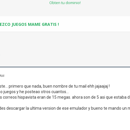
Obten tu dominio!
EZCO JUEGOS MAME GRATIS !
!
 AM
ste... primero que nada, buen nombre de tu mail ehh jajaajaj !
ao juegos y he posteao otros cuantos...
s correos hispavista eran de 15 megas. ahora son de 5 asi que estaba 
es descargar la ultima version de ese emulador y bueno te mando un ma