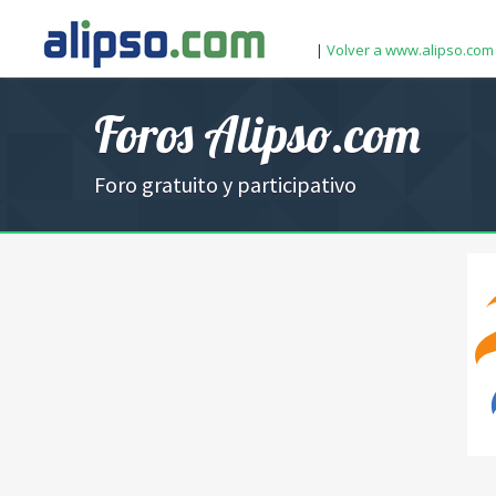
|
Volver a www.alipso.com
Foros Alipso.com
Foro gratuito y participativo