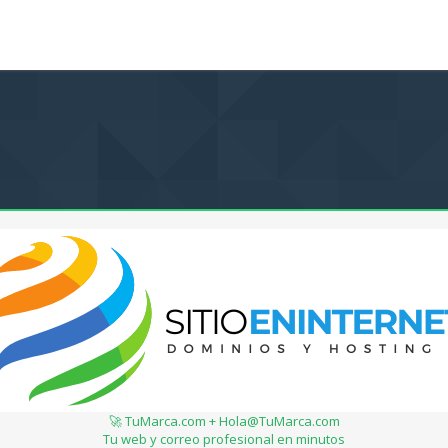
🚀 TuMarca.com + Hola@TuMarca.com
Tu web y correo profesional en minutos