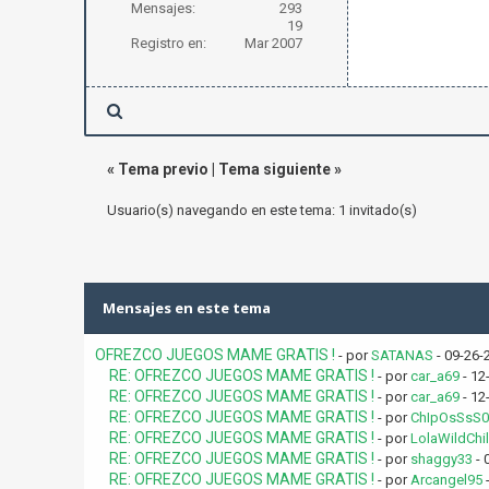
Mensajes:
293
19
Registro en:
Mar 2007
«
Tema previo
|
Tema siguiente
»
Usuario(s) navegando en este tema: 1 invitado(s)
Mensajes en este tema
OFREZCO JUEGOS MAME GRATIS !
- por
SATANAS
- 09-26-
RE: OFREZCO JUEGOS MAME GRATIS !
- por
car_a69
- 12
RE: OFREZCO JUEGOS MAME GRATIS !
- por
car_a69
- 12
RE: OFREZCO JUEGOS MAME GRATIS !
- por
ChIpOsSsS0
RE: OFREZCO JUEGOS MAME GRATIS !
- por
LolaWildChi
RE: OFREZCO JUEGOS MAME GRATIS !
- por
shaggy33
- 
RE: OFREZCO JUEGOS MAME GRATIS !
- por
Arcangel95
-