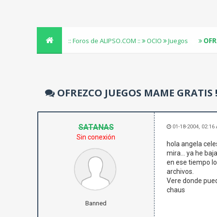
OFR
:: Foros de ALIPSO.COM ::
OCIO
Juegos
OFREZCO JUEGOS MAME GRATIS 
SATANAS
01-18-2004, 02:16
Sin conexión
hola angela cele
mira... ya he baj
en ese tiempo lo
archivos.
Vere donde pued
chaus
Banned